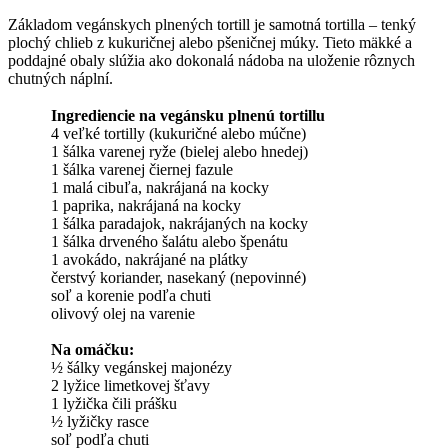
Základom vegánskych plnených tortill je samotná tortilla – tenký
plochý chlieb z kukuričnej alebo pšeničnej múky. Tieto mäkké a
poddajné obaly slúžia ako dokonalá nádoba na uloženie rôznych
chutných náplní.
Ingrediencie na vegánsku plnenú tortillu
4 veľké tortilly (kukuričné alebo múčne)
1 šálka varenej ryže (bielej alebo hnedej)
1 šálka varenej čiernej fazule
1 malá cibuľa, nakrájaná na kocky
1 paprika, nakrájaná na kocky
1 šálka paradajok, nakrájaných na kocky
1 šálka drveného šalátu alebo špenátu
1 avokádo, nakrájané na plátky
čerstvý koriander, nasekaný (nepovinné)
soľ a korenie podľa chuti
olivový olej na varenie
Na omáčku:
½ šálky vegánskej majonézy
2 lyžice limetkovej šťavy
1 lyžička čili prášku
½ lyžičky rasce
soľ podľa chuti