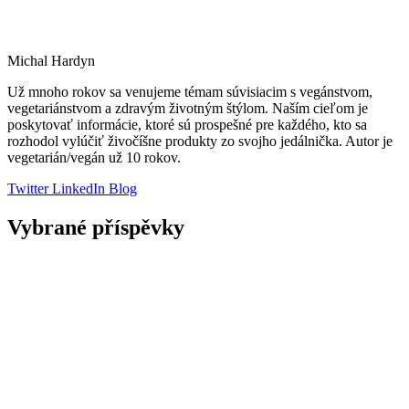
Michal Hardyn
Už mnoho rokov sa venujeme témam súvisiacim s vegánstvom,
vegetariánstvom a zdravým životným štýlom. Naším cieľom je
poskytovať informácie, ktoré sú prospešné pre každého, kto sa
rozhodol vylúčiť živočíšne produkty zo svojho jedálnička. Autor je
vegetarián/vegán už 10 rokov.
Twitter
LinkedIn
Blog
Vybrané příspěvky