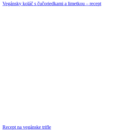
Vegánsky koláč s čučoriedkami a limetkou – recept
Recept na vegánske trifle