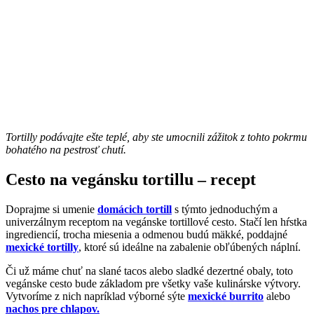
Tortilly podávajte ešte teplé, aby ste umocnili zážitok z tohto pokrmu
bohatého na pestrosť chutí.
Cesto na vegánsku tortillu – recept
Doprajme si umenie
domácich tortill
s týmto jednoduchým a
univerzálnym receptom na vegánske tortillové cesto. Stačí len hŕstka
ingrediencií, trocha miesenia a odmenou budú mäkké, poddajné
mexické tortilly
, ktoré sú ideálne na zabalenie obľúbených náplní.
Či už máme chuť na slané tacos alebo sladké dezertné obaly, toto
vegánske cesto bude základom pre všetky vaše kulinárske výtvory.
Vytvoríme z nich napríklad výborné sýte
mexické burrito
alebo
nachos pre chlapov.