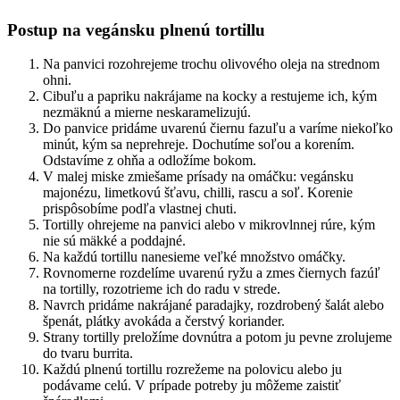
Postup na vegánsku plnenú tortillu
Na panvici rozohrejeme trochu olivového oleja na strednom
ohni.
Cibuľu a papriku nakrájame na kocky a restujeme ich, kým
nezmäknú a mierne neskaramelizujú.
Do panvice pridáme uvarenú čiernu fazuľu a varíme niekoľko
minút, kým sa neprehreje. Dochutíme soľou a korením.
Odstavíme z ohňa a odložíme bokom.
V malej miske zmiešame prísady na omáčku: vegánsku
majonézu, limetkovú šťavu, chilli, rascu a soľ. Korenie
prispôsobíme podľa vlastnej chuti.
Tortilly ohrejeme na panvici alebo v mikrovlnnej rúre, kým
nie sú mäkké a poddajné.
Na každú tortillu nanesieme veľké množstvo omáčky.
Rovnomerne rozdelíme uvarenú ryžu a zmes čiernych fazúľ
na tortilly, rozotrieme ich do radu v strede.
Navrch pridáme nakrájané paradajky, rozdrobený šalát alebo
špenát, plátky avokáda a čerstvý koriander.
Strany tortilly preložíme dovnútra a potom ju pevne zrolujeme
do tvaru burrita.
Každú plnenú tortillu rozrežeme na polovicu alebo ju
podávame celú. V prípade potreby ju môžeme zaistiť