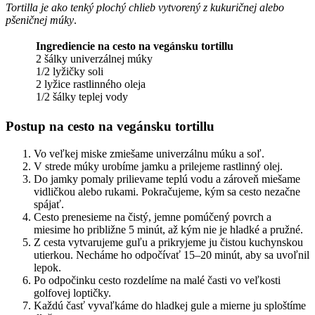
Tortilla je ako tenký plochý chlieb vytvorený z kukuričnej alebo
pšeničnej múky
.
Ingrediencie na cesto na vegánsku tortillu
2 šálky univerzálnej múky
1/2 lyžičky soli
2 lyžice rastlinného oleja
1/2 šálky teplej vody
Postup na cesto na vegánsku tortillu
Vo veľkej miske zmiešame univerzálnu múku a soľ.
V strede múky urobíme jamku a prilejeme rastlinný olej.
Do jamky pomaly prilievame teplú vodu a zároveň miešame
vidličkou alebo rukami. Pokračujeme, kým sa cesto nezačne
spájať.
Cesto prenesieme na čistý, jemne pomúčený povrch a
miesime ho približne 5 minút, až kým nie je hladké a pružné.
Z cesta vytvarujeme guľu a prikryjeme ju čistou kuchynskou
utierkou. Necháme ho odpočívať 15–20 minút, aby sa uvoľnil
lepok.
Po odpočinku cesto rozdelíme na malé časti vo veľkosti
golfovej loptičky.
Každú časť vyvaľkáme do hladkej gule a mierne ju sploštíme