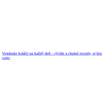
Vegánske koláče na každý deň – rýchle a chutné recepty, aj bez
vajec