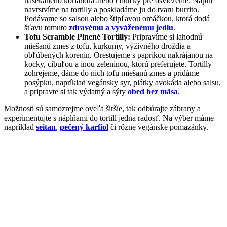
nasekaného koriandra alebo cibuľky pre osvieženie. Náplň
navrstvíme na tortilly a poskladáme ju do tvaru burrito.
Podávame so salsou alebo štipľavou omáčkou, ktorá dodá
šťavu tomuto
zdravému a vyváženému jedlu
.
Tofu Scramble Plnené Tortilly:
Pripravíme si lahodnú
miešanú zmes z tofu, kurkumy, výživného droždia a
obľúbených korenín. Orestujeme s paprikou nakrájanou na
kocky, cibuľou a inou zeleninou, ktorú preferujete. Tortilly
zohrejeme, dáme do nich tofu miešanú zmes a pridáme
posýpku, napríklad vegánsky syr, plátky avokáda alebo salsu,
a pripravte si tak výdatný a sýty
obed bez mäsa
.
Možnosti sú samozrejme oveľa širšie, tak odbúrajte zábrany a
experimentujte s náplňami do tortill jedna radosť. Na výber máme
napríklad
seitan
,
pečený karfiol
či rôzne vegánske pomazánky.