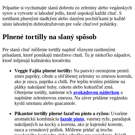
Prípadne si vychutnajte slanú dobrotu zo zeleniny alebo vegánskych
syrov a vytvorte si lahodné jedlo, ktoré uspokojí každú chuť. S
tortillami plnenými sladkými alebo slanými pochúťkami je každé
sústo lahodným dobrodružstvom pre vaše chuťové poháriky.
Plnené tortilly na slaný spôsob
Pre slanú chuť môžeme tortilly naplniť rôznymi rastlinnými
prísadami, ktoré ponúkajú množstvo chutí. Tu je niekoľko nápadov,
ktoré inšpirujú kulinársku kreativitu:
Veggie Fajita plnené tortilly:
Na panvici orestujeme pestrú
zmes papriky, cibule a obľúbenej zeleniny so zmesou korenín,
ako je rasca, paprika a chilli. Pre lepšiu textúru pridáme na
plátky nakrájané huby, cuketu alebo kukuričné zrná.
Ohrejeme tortilly, natrieme ich
avokádovou nátierkou
a
naplníme zeleninovou zmesou. Na záver pridáme vegánsku
kyslú smotanu alebo guacamole.
Pikantné tortilly plnené fazuľou pinto a ryžou:
Uvaríme
aromatickú kombináciu
fazule pinto
, varenej ryže, paradajok
nakrájaných na kocky a korenia, ako je kajenské korenie,
rasca a cesnakový prášok. Môžeme pridať aj trochu