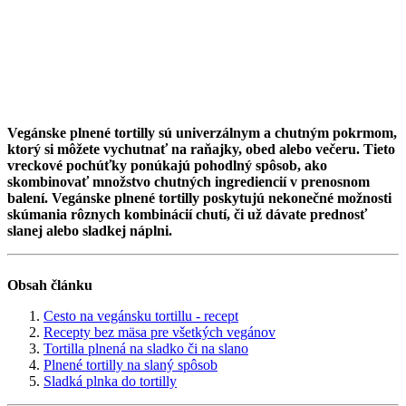
Vegánske plnené tortilly sú univerzálnym a chutným pokrmom,
ktorý si môžete vychutnať na raňajky, obed alebo večeru. Tieto
vreckové pochúťky ponúkajú pohodlný spôsob, ako
skombinovať množstvo chutných ingrediencií v prenosnom
balení. Vegánske plnené tortilly poskytujú nekonečné možnosti
skúmania rôznych kombinácií chutí, či už dávate prednosť
slanej alebo sladkej náplni.
Obsah článku
Cesto na vegánsku tortillu - recept
Recepty bez mäsa pre všetkých vegánov
Tortilla plnená na sladko či na slano
Plnené tortilly na slaný spôsob
Sladká plnka do tortilly