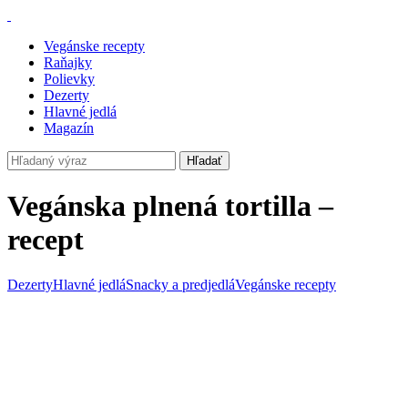
Vegánske recepty
Raňajky
Polievky
Dezerty
Hlavné jedlá
Magazín
Hľadať
Vegánska plnená tortilla –
recept
Dezerty
Hlavné jedlá
Snacky a predjedlá
Vegánske recepty