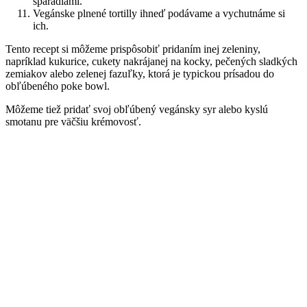
špáradlami.
Vegánske plnené tortilly ihneď podávame a vychutnáme si
ich.
Tento recept si môžeme prispôsobiť pridaním inej zeleniny,
napríklad kukurice, cukety nakrájanej na kocky, pečených sladkých
zemiakov alebo zelenej fazuľky, ktorá je typickou prísadou do
obľúbeného poke bowl.
Môžeme tiež pridať svoj obľúbený vegánsky syr alebo kyslú
smotanu pre väčšiu krémovosť.