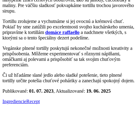
maliny. Pre väčšiu sladkosť pokvapkáme tortillu trochou javorového
sirupu.
Tortillu zrolujeme a vychutnáme si jej ovocnú a krémovú chuť.
Pokiaľ by sme zatúžili po excelentnosti svojho kuchárskeho umenia,
pripravíme k tortillám
domáce raffaello
a nadchnete všetkých, s
ktorými sa o tento špeciálny dezert podelíme.
Vegánske plnené tortilly poskytujú nekonečné možnosti kreativity a
prispôsobenia. Môžeme experimentovať s rôznymi náplňami,
omáčkami aj polevami a prispôsobiť sa tak svojim chuťovým
preferenciám.
Či už hľadáme slané jedlo alebo sladké potešenie, tieto plnené
tortilly určite potešia chuťové poháriky a zanechajú spokojný dojem.
Publikované:
01. 07. 2023
, Aktualizované:
19. 06. 2025
Ingrediencie
Recept