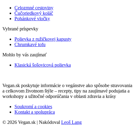
Celozrnné cestoviny
Čučoriedkový koláč
Pohánkové vločky
Vybrané príspevky
Polievka z ružičkovej kapusty
Chrumkavé tofu
Mohlo by vás zaujímať
Klasická šošovicová polievka
Vegan.sk poskytuje informácie o vegánstve ako spôsobe stravovania
a celkovom životnom štýle – recepty, tipy na zaujímavé podujatia a
workshopy a užitočné odporúčania v oblasti zdravia a krásy
Soukromí a cookies
Kontakt a spolupráca
© 2026 Vegan.sk | Nakódoval
Leoš Lang