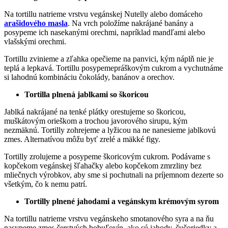
Na tortillu natrieme vrstvu vegánskej Nutelly alebo domáceho
arašidového masla
. Na vrch položíme nakrájané banány a
posypeme ich nasekanými orechmi, napríklad mandľami alebo
vlašskými orechmi.
Tortillu zvinieme a zľahka opečieme na panvici, kým náplň nie je
teplá a lepkavá. Tortillu posypemepráškovým cukrom a vychutnáme
si lahodnú kombináciu čokolády, banánov a orechov.
Tortilla plnená jablkami so škoricou
Jablká nakrájané na tenké plátky orestujeme so škoricou,
muškátovým orieškom a trochou javorového sirupu, kým
nezmäknú. Tortilly zohrejeme a lyžicou na ne nanesieme jablkovú
zmes. Alternatívou môžu byť zrelé a mäkké figy.
Tortilly zrolujeme a posypeme škoricovým cukrom. Podávame s
kopčekom vegánskej šľahačky alebo kopčekom zmrzliny bez
mliečnych výrobkov, aby sme si pochutnali na príjemnom dezerte so
všetkým, čo k nemu patrí.
Tortilly plnené jahodami a vegánskym krémovým syrom
Na tortillu natrieme vrstvu vegánskeho smotanového syra a na ňu
nasypeme zmes čerstvých bobuľovín, ako sú jahody, čučoriedky a