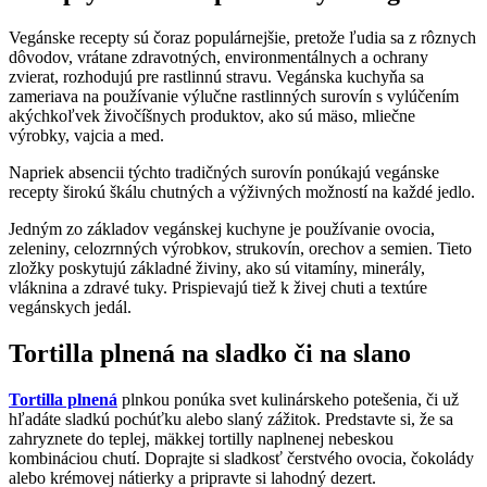
Vegánske recepty sú čoraz populárnejšie, pretože ľudia sa z rôznych
dôvodov, vrátane zdravotných, environmentálnych a ochrany
zvierat, rozhodujú pre rastlinnú stravu. Vegánska kuchyňa sa
zameriava na používanie výlučne rastlinných surovín s vylúčením
akýchkoľvek živočíšnych produktov, ako sú mäso, mliečne
výrobky, vajcia a med.
Napriek absencii týchto tradičných surovín ponúkajú vegánske
recepty širokú škálu chutných a výživných možností na každé jedlo.
Jedným zo základov vegánskej kuchyne je používanie ovocia,
zeleniny, celozrnných výrobkov, strukovín, orechov a semien. Tieto
zložky poskytujú základné živiny, ako sú vitamíny, minerály,
vláknina a zdravé tuky. Prispievajú tiež k živej chuti a textúre
vegánskych jedál.
Tortilla plnená na sladko či na slano
Tortilla plnená
plnkou ponúka svet kulinárskeho potešenia, či už
hľadáte sladkú pochúťku alebo slaný zážitok. Predstavte si, že sa
zahryznete do teplej, mäkkej tortilly naplnenej nebeskou
kombináciou chutí. Doprajte si sladkosť čerstvého ovocia, čokolády
alebo krémovej nátierky a pripravte si lahodný dezert.