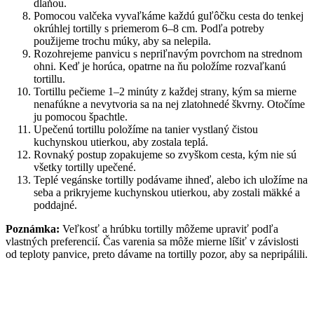
dlaňou.
Pomocou valčeka vyvaľkáme každú guľôčku cesta do tenkej
okrúhlej tortilly s priemerom 6–8 cm. Podľa potreby
použijeme trochu múky, aby sa nelepila.
Rozohrejeme panvicu s nepriľnavým povrchom na strednom
ohni. Keď je horúca, opatrne na ňu položíme rozvaľkanú
tortillu.
Tortillu pečieme 1–2 minúty z každej strany, kým sa mierne
nenafúkne a nevytvoria sa na nej zlatohnedé škvrny. Otočíme
ju pomocou špachtle.
Upečenú tortillu položíme na tanier vystlaný čistou
kuchynskou utierkou, aby zostala teplá.
Rovnaký postup zopakujeme so zvyškom cesta, kým nie sú
všetky tortilly upečené.
Teplé vegánske tortilly podávame ihneď, alebo ich uložíme na
seba a prikryjeme kuchynskou utierkou, aby zostali mäkké a
poddajné.
Poznámka:
Veľkosť a hrúbku tortilly môžeme upraviť podľa
vlastných preferencií. Čas varenia sa môže mierne líšiť v závislosti
od teploty panvice, preto dávame na tortilly pozor, aby sa nepripálili.