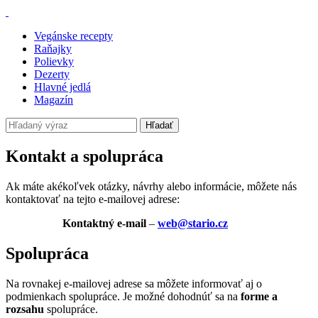
Vegánske recepty
Raňajky
Polievky
Dezerty
Hlavné jedlá
Magazín
Hľadať
Kontakt a spolupráca
Ak máte akékoľvek otázky, návrhy alebo informácie, môžete nás
kontaktovať na tejto e-mailovej adrese:
Kontaktný e-mail
–
web@stario.cz
Spolupráca
Na rovnakej e-mailovej adrese sa môžete informovať aj o
podmienkach spolupráce. Je možné dohodnúť sa na
forme a
rozsahu
spolupráce.