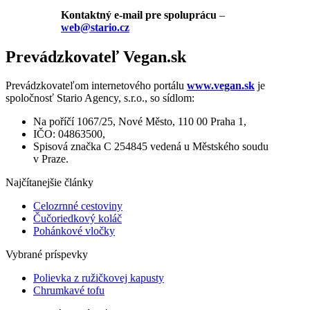
Kontaktný e-mail pre spoluprácu
–
web@stario.cz
Prevádzkovateľ Vegan.sk
Prevádzkovateľom internetového portálu
www.vegan.sk
je
spoločnosť Stario Agency, s.r.o., so sídlom:
Na poříčí 1067/25, Nové Město, 110 00 Praha 1,
IČO: 04863500,
Spisová značka C 254845 vedená u Městského soudu
v Praze.
Najčítanejšie články
Celozrnné cestoviny
Čučoriedkový koláč
Pohánkové vločky
Vybrané príspevky
Polievka z ružičkovej kapusty
Chrumkavé tofu