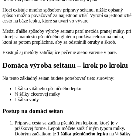
Hoci existuje mnoho spôsobov prípravy seitanu, nižšie opísaný
spôsob možno považovať za najjednoduchší. Vyrobí sa jednoduché
cesto na báze lepku, ktoré sa uvarí vo vývare.
Medzi ďalšie spôsoby výroby seitanu patrí metóda pranej múky, pri
ktorej sa namiesto pšeničného gluténu používa celozrnná múka,
ktorá sa potom prepláchne, aby sa odstránili otruby a škrob.
Existujú aj metódy zahŕňajúce pečenie alebo varenie v pare.
Domáca výroba seitanu – krok po kroku
Na tento základný seitan budete potrebovať tieto suroviny:
1 šálka vitálneho pšeničného lepku
¼ šálky cícerovej múky
1 šálka vody
Postup na domáci seitan
Príprava cesta sa začína pšeničným lepkom, ktorý je v
práškovej forme. Lepok môžete znížiť iným typom múky.
Dobrým začiatkom je
1 šálka pšeničného lepku
na
¼ šálky