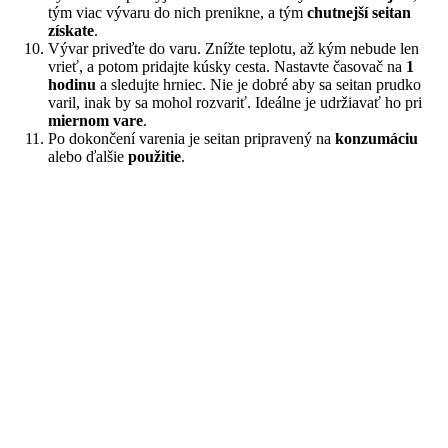
tým viac vývaru do nich prenikne, a tým
chutnejší seitan
získate
.
Vývar priveďte do varu. Znížte teplotu, až kým nebude len
vrieť, a potom pridajte kúsky cesta. Nastavte časovač na
1
hodinu
a sledujte hrniec. Nie je dobré aby sa seitan prudko
varil, inak by sa mohol rozvariť. Ideálne je udržiavať ho pri
miernom vare
.
Po dokončení varenia je seitan pripravený na
konzumáciu
alebo ďalšie
použitie
.