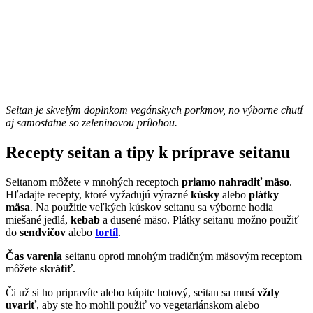
Seitan je skvelým doplnkom vegánskych porkmov, no výborne chutí
aj samostatne so zeleninovou prílohou.
Recepty seitan a tipy k príprave seitanu
Seitanom môžete v mnohých receptoch
priamo nahradiť mäso
.
Hľadajte recepty, ktoré vyžadujú výrazné
kúsky
alebo
plátky
mäsa
. Na použitie veľkých kúskov seitanu sa výborne hodia
miešané jedlá,
kebab
a dusené mäso. Plátky seitanu možno použiť
do
sendvičov
alebo
tortíl
.
Čas varenia
seitanu oproti mnohým tradičným mäsovým receptom
môžete
skrátiť
.
Či už si ho pripravíte alebo kúpite hotový, seitan sa musí
vždy
uvariť
, aby ste ho mohli použiť vo vegetariánskom alebo