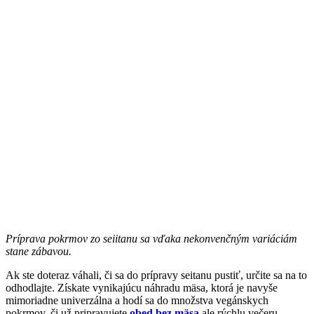
Príprava pokrmov zo seiitanu sa vďaka nekonvenčným variáciám
stane zábavou.
Ak ste doteraz váhali, či sa do prípravy seitanu pustiť, určite sa na to
odhodlajte. Získate vynikajúcu náhradu mäsa, ktorá je navyše
mimoriadne univerzálna a hodí sa do množstva vegánskych
pokrmov, či už pripravujete
obed bez mäsa
ale rýchlu večeru.