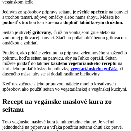
vegánskom jedle.
Jedným zo spôsobov prípravy seitanu je
rýchle opečenie
na panvici
s trochou tamari, sójovej omáčky alebo nama shoyu. Môžete ho
podusiť
s trochou kari korenia a
doplniť lahôdkovým droždím
.
Seitan je skvelý
grilovaný
, či už na vonkajšom grile alebo na
vnútornej grilovacej panvici. Stačí ho poliať obľúbenou grilovacou
omáčkou a zohriať.
Predtým, ako pridáte zeleninu na prípravu zeleninového smaženého
pokrmu, hoďte seitan na panvicu, aby sa ľahko opražil. Seitan
môžete
pridať
do takmer
každého vegetariánskeho receptu
na
kari alebo pridať kúsky do polievky,
vegetariánskeho guľáša
, či
duseného mäsa, aby ste si dodali rastlinné bielkoviny.
Keď raz začnete s jeho prípravou, nájdete mnoho kreatívnych
spôsobov, ako použiť seitan vo vegetariánskej a vegánskej kuchyni.
Recept na vegánske maslové kura zo
seitanu
Toto vegánske maslové kura je mimoriadne chutné. Je veľmi
jednoduché na prípravu a vďaka použitiu seitanu chutí ako pravé.