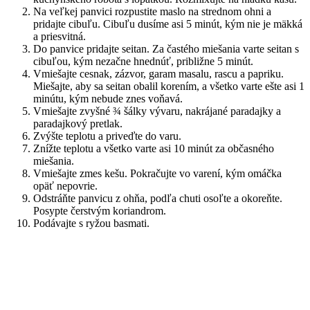
Na veľkej panvici rozpustite maslo na strednom ohni a
pridajte cibuľu. Cibuľu dusíme asi 5 minút, kým nie je mäkká
a priesvitná.
Do panvice pridajte seitan. Za častého miešania varte seitan s
cibuľou, kým nezačne hnednúť, približne 5 minút.
Vmiešajte cesnak, zázvor, garam masalu, rascu a papriku.
Miešajte, aby sa seitan obalil korením, a všetko varte ešte asi 1
minútu, kým nebude znes voňavá.
Vmiešajte zvyšné ¾ šálky vývaru, nakrájané paradajky a
paradajkový pretlak.
Zvýšte teplotu a priveďte do varu.
Znížte teplotu a všetko varte asi 10 minút za občasného
miešania.
Vmiešajte zmes kešu. Pokračujte vo varení, kým omáčka
opäť nepovrie.
Odstráňte panvicu z ohňa, podľa chuti osoľte a okoreňte.
Posypte čerstvým koriandrom.
Podávajte s ryžou basmati.