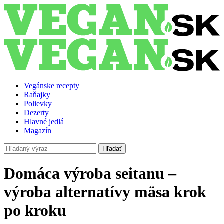
Vegánske recepty
Raňajky
Polievky
Dezerty
Hlavné jedlá
Magazín
Hľadať
Domáca výroba seitanu –
výroba alternatívy mäsa krok
po kroku