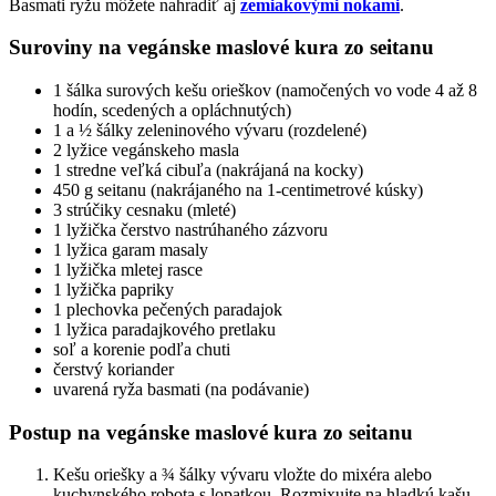
Basmati ryžu môžete nahradiť aj
zemiakovými nokami
.
Suroviny na vegánske maslové kura zo seitanu
1 šálka surových kešu orieškov (namočených vo vode 4 až 8
hodín, scedených a opláchnutých)
1 a ½ šálky zeleninového vývaru (rozdelené)
2 lyžice vegánskeho masla
1 stredne veľká cibuľa (nakrájaná na kocky)
450 g seitanu (nakrájaného na 1-centimetrové kúsky)
3 strúčiky cesnaku (mleté)
1 lyžička čerstvo nastrúhaného zázvoru
1 lyžica garam masaly
1 lyžička mletej rasce
1 lyžička papriky
1 plechovka pečených paradajok
1 lyžica paradajkového pretlaku
soľ a korenie podľa chuti
čerstvý koriander
uvarená ryža basmati (na podávanie)
Postup na vegánske maslové kura zo seitanu
Kešu oriešky a ¾ šálky vývaru vložte do mixéra alebo
kuchynského robota s lopatkou. Rozmixujte na hladkú kašu.