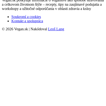
Vegan.sk poskytuje informácie o vegánstve ako spôsobe stravovania
a celkovom životnom štýle – recepty, tipy na zaujímavé podujatia a
workshopy a užitočné odporúčania v oblasti zdravia a krásy
Soukromí a cookies
Kontakt a spolupráca
© 2026 Vegan.sk | Nakódoval
Leoš Lang