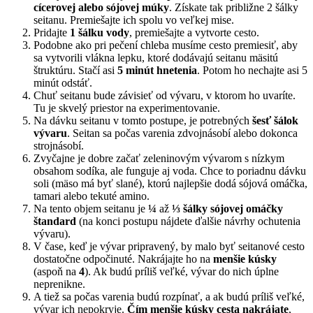
cícerovej alebo sójovej múky
. Získate tak približne 2 šálky
seitanu. Premiešajte ich spolu vo veľkej mise.
Pridajte
1 šálku vody
, premiešajte a vytvorte cesto.
Podobne ako pri pečení chleba musíme cesto premiesiť, aby
sa vytvorili vlákna lepku, ktoré dodávajú seitanu mäsitú
štruktúru. Stačí asi
5 minút hnetenia
. Potom ho nechajte asi 5
minút odstáť.
Chuť seitanu bude závisieť od vývaru, v ktorom ho uvaríte.
Tu je skvelý priestor na experimentovanie.
Na dávku seitanu v tomto postupe, je potrebných
šesť šálok
vývaru
. Seitan sa počas varenia zdvojnásobí alebo dokonca
strojnásobí.
Zvyčajne je dobre začať zeleninovým vývarom s nízkym
obsahom sodíka, ale funguje aj voda. Chce to poriadnu dávku
soli (mäso má byť slané), ktorú najlepšie dodá sójová omáčka,
tamari alebo tekuté amino.
Na tento objem seitanu je
¼
až
⅓ šálky sójovej omáčky
štandard
(na konci postupu nájdete ďalšie návrhy ochutenia
vývaru).
V čase, keď je vývar pripravený, by malo byť seitanové cesto
dostatočne odpočinuté. Nakrájajte ho na
menšie kúsky
(aspoň na
4
). Ak budú príliš veľké, vývar do nich úplne
neprenikne.
A tiež sa počas varenia budú rozpínať, a ak budú príliš veľké,
vývar ich nepokryje.
Čím menšie kúsky cesta nakrájate
,