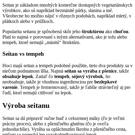
Seitan je základom mnohých komerčne dostupných vegetariánskych
výrobkov, ako sú napríklad bezmäsité párky, slanina a iné.
Všeobecne ho možno nájsť v rôznych podobách, napríklad mletý, v
plátkoch alebo v prúžkoch.
Popularita seitanu je spôsobená skôr jeho
štruktúrou
ako
chuťou
.
Platí to najmä v porovnaní s inými alternatívami, ako je tofu alebo
tempeh, ktoré nemajú „mäsitú“ štruktúru.
Seitan vs tempeh
Hoci majú seitan a tempeh podobné použitie, tieto dva produkty sa v
niečom podstatnom líšia. Najmä
seitan sa vyrába z pšenice
, takže
obsahuje lepok
. Zatiaľ čo
tempeh
,
sójový výrobok
, ho
neobsahuje, takže je vhodnou ingredienciou pre
bezlepkové
varenie
. Tempeh je fermentovaný, takže je ľahšie stráviteľný aj pre
ľudí, ktorí nemajú citlivosť na lepok.
Výroba seitanu
Seitan sa dá pripraviť ručne buď z celozrnnej múky (čo je veľmi
prácny proces), alebo z pšeničného gluténu (čo je oveľa
jednoduchšie). Vyrába sa opláchnutím škrobu z pšeničného cesta,
pričom sa ponechá len vysokobielkovinový lepok.