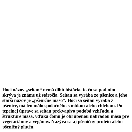
Hoci názov „seitan“ nemá dlhú história, to čo sa pod ním
skrýva je známe už stáročia. Seitan sa vyrába zo pšenice a jeho
starší názov je „pšeničné mäso“. Hoci sa seitan vyrába z
pšenice, má len málo spoločného s múkou alebo chlebom. Po
tepelnej úprave sa seitan prekvapivo podobá vzhľadu a
štruktúre mäsa, vďaka čomu je obľúbenou náhradou mäsa pre
vegetariánov a vegánov. Nazýva sa aj pšeničný proteín alebo
pšeničný glutén.