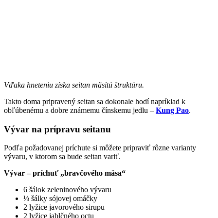
Vďaka hneteniu získa seitan mäsitú štruktúru.
Takto doma pripravený seitan sa dokonale hodí napríklad k
obľúbenému a dobre známemu čínskemu jedlu –
Kung Pao
.
Vývar na prípravu seitanu
Podľa požadovanej príchute si môžete pripraviť rôzne varianty
vývaru, v ktorom sa bude seitan variť.
Vývar – príchuť „bravčového mäsa“
6 šálok zeleninového vývaru
⅓ šálky sójovej omáčky
2 lyžice javorového sirupu
2 lyžice jablčného octu