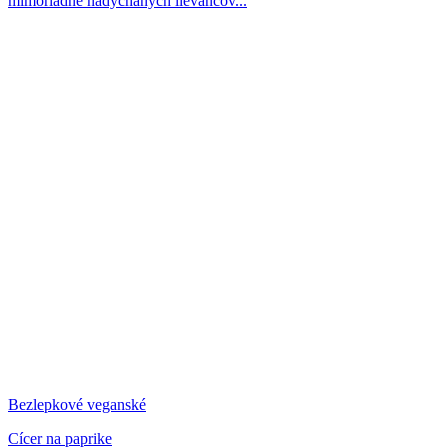
mimoriadne nadýchaných lievancov...
Bezlepkové veganské
Cícer na paprike