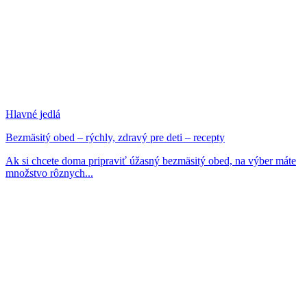
Hlavné jedlá
Bezmäsitý obed – rýchly, zdravý pre deti – recepty
Ak si chcete doma pripraviť úžasný bezmäsitý obed, na výber máte
množstvo rôznych...