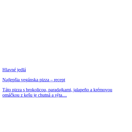
Hlavné jedlá
Najlepšia vegánska pizza – recept
Táto pizza s brokolicou, paradajkami, jalapeño a krémovou
omáčkou z kešu je chutná a sýta....