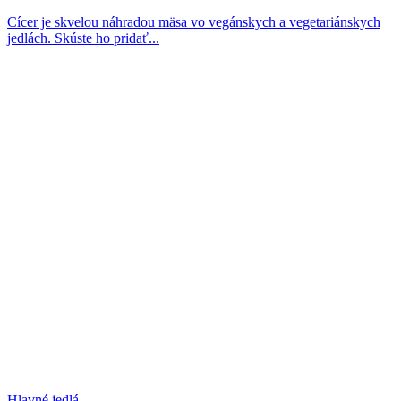
Cícer je skvelou náhradou mäsa vo vegánskych a vegetariánskych
jedlách. Skúste ho pridať...
Hlavné jedlá