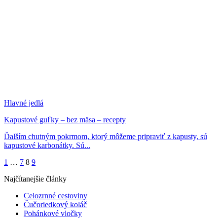
Hlavné jedlá
Kapustové guľky – bez mäsa – recepty
Ďalším chutným pokrmom, ktorý môžeme pripraviť z kapusty, sú
kapustové karbonátky. Sú...
1
…
7
8
9
Najčítanejšie články
Celozrnné cestoviny
Čučoriedkový koláč
Pohánkové vločky