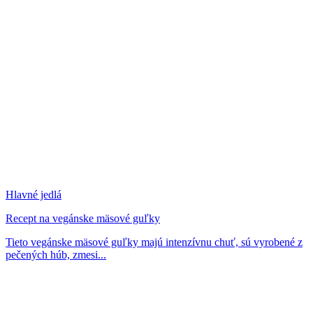
Hlavné jedlá
Recept na vegánske mäsové guľky
Tieto vegánske mäsové guľky majú intenzívnu chuť, sú vyrobené z
pečených húb, zmesi...