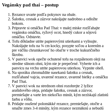
Vegánsky
pad thai – postup
Rezance uvarte podľa pokynov na obale.
Šalotku, cesnak a zázvor nakrájajte nadrobno a odložte
bokom.
Pripravte si omáčku Pad Thai: v malej miske rozšľahajte
vegánsku omáčku, ryžový ocot, hnedý cukor a sójovú
omáčku. Odstavte.
Tofu dôkladne utrite papierovými utierkami a vylisujte.
Nakrájajte tofu na ¾ cm kocky, posypte soľou a korením a
pre väčšiu chrumkavosť ho obaľte v troche kukuričného
škrobu.
V panvici wok opečte ochutené tofu na rozpálenom oleji na
stredne silnom ohni, kým nie je prepečené. Vyberte ich a
panvicu na vrchu utrite papierovou utierkou. Vypnite oheň.
Na sporáku zhromaždite nasekanú šalotku a cesnak,
rozšľahané vajcia, uvarené rezance, uvarené bielky a omáčku
Pad Thai.
V panvici wok na strednom ohni rozohrejte 2 lyžice
arašidového oleja, pridajte šalotku, cesnak a zázvor,
premiešajte a varte len niekoľko minút, kým nezískajú zlatistú
farbu a vôňu.
Pridajte osušené polomäkké rezance, premiešajte, otočte a
smažte zmes 3-4 minúty, kým rezance nezmäknú a nebudú