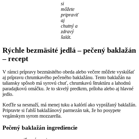
si
môžete
pripraviť
aj
chutný a
zdravý
šalát.
Rýchle bezmäsité jedlá – pečený baklažán
– recept
V rámci prípravy bezmäsitého obeda alebo večere môžete vyskúšať
aj prípravu chrumkavého pečeného baklažánu. Tento baklažán na
taliansky spôsob má syrovú chuť, chrumkavú štruktúru a lahodnú
paradajkovú omáčku. Je to skvelý predkrm, príloha alebo aj hlavné
jedlo.
Keďže sa nesmaží, má menej tuku a kalórií ako vyprážaný baklažán.
Pripravte si ľahší baklažánový parmezán tak, že ho posypete
vegánskym syrom mozzarella.
Pečený baklažán ingrediencie