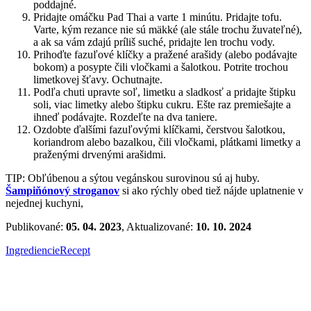
poddajné.
Pridajte omáčku Pad Thai a varte 1 minútu. Pridajte tofu.
Varte, kým rezance nie sú mäkké (ale stále trochu žuvateľné),
a ak sa vám zdajú príliš suché, pridajte len trochu vody.
Prihoďte fazuľové klíčky a pražené arašidy (alebo podávajte
bokom) a posypte čili vločkami a šalotkou. Potrite trochou
limetkovej šťavy. Ochutnajte.
Podľa chuti upravte soľ, limetku a sladkosť a pridajte štipku
soli, viac limetky alebo štipku cukru. Ešte raz premiešajte a
ihneď podávajte. Rozdeľte na dva taniere.
Ozdobte ďalšími fazuľovými klíčkami, čerstvou šalotkou,
koriandrom alebo bazalkou, čili vločkami, plátkami limetky a
praženými drvenými arašidmi.
TIP: Obľúbenou a sýtou vegánskou surovinou sú aj huby.
Šampiňónový stroganov
si ako rýchly obed tiež nájde uplatnenie v
nejednej kuchyni,
Publikované:
05. 04. 2023
, Aktualizované:
10. 10. 2024
Ingrediencie
Recept