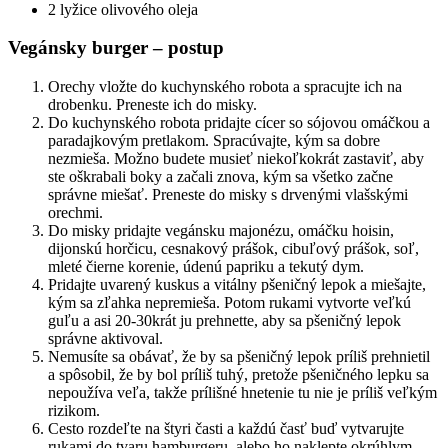
2 lyžice olivového oleja
Vegánsky burger – postup
Orechy vložte do kuchynského robota a spracujte ich na
drobenku. Preneste ich do misky.
Do kuchynského robota pridajte cícer so sójovou omáčkou a
paradajkovým pretlakom. Spracúvajte, kým sa dobre
nezmieša. Možno budete musieť niekoľkokrát zastaviť, aby
ste oškrabali boky a začali znova, kým sa všetko začne
správne miešať. Preneste do misky s drvenými vlašskými
orechmi.
Do misky pridajte vegánsku majonézu, omáčku hoisin,
dijonskú horčicu, cesnakový prášok, cibuľový prášok, soľ,
mleté čierne korenie, údenú papriku a tekutý dym.
Pridajte uvarený kuskus a vitálny pšeničný lepok a miešajte,
kým sa zľahka nepremieša. Potom rukami vytvorte veľkú
guľu a asi 20-30krát ju prehnette, aby sa pšeničný lepok
správne aktivoval.
Nemusíte sa obávať, že by sa pšeničný lepok príliš prehnietil
a spôsobil, že by bol príliš tuhý, pretože pšeničného lepku sa
nepoužíva veľa, takže prílišné hnetenie tu nie je príliš veľkým
rizikom.
Cesto rozdeľte na štyri časti a každú časť buď vytvarujte
rukami do tvaru hamburgeru, alebo ho naklepte okrúhlym