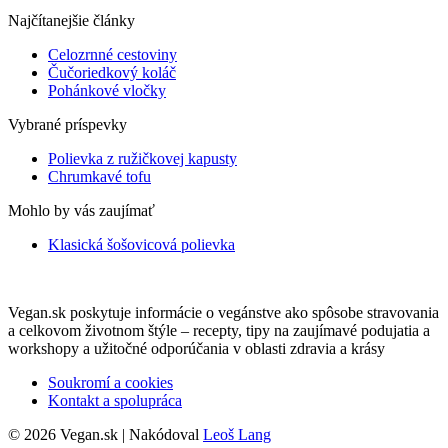
Najčítanejšie články
Celozrnné cestoviny
Čučoriedkový koláč
Pohánkové vločky
Vybrané príspevky
Polievka z ružičkovej kapusty
Chrumkavé tofu
Mohlo by vás zaujímať
Klasická šošovicová polievka
Vegan.sk poskytuje informácie o vegánstve ako spôsobe stravovania
a celkovom životnom štýle – recepty, tipy na zaujímavé podujatia a
workshopy a užitočné odporúčania v oblasti zdravia a krásy
Soukromí a cookies
Kontakt a spolupráca
© 2026 Vegan.sk | Nakódoval
Leoš Lang