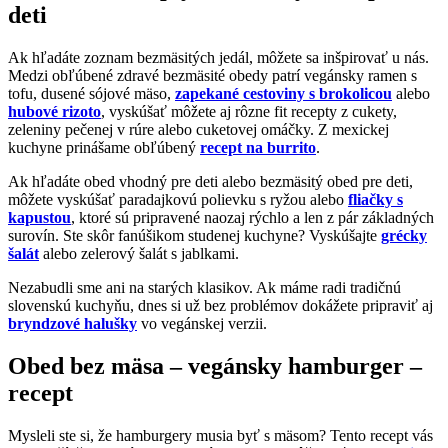
deti
Ak hľadáte zoznam bezmäsitých jedál, môžete sa inšpirovať u nás.
Medzi obľúbené zdravé bezmäsité obedy patrí vegánsky ramen s
tofu, dusené sójové mäso,
zapekané cestoviny s brokolicou
alebo
hubové rizoto
, vyskúšať môžete aj rôzne fit recepty z cukety,
zeleniny pečenej v rúre alebo cuketovej omáčky. Z mexickej
kuchyne prinášame obľúbený
recept na burrito
.
Ak hľadáte obed vhodný pre deti alebo bezmäsitý obed pre deti,
môžete vyskúšať paradajkovú polievku s ryžou alebo
fliačky s
kapustou
, ktoré sú pripravené naozaj rýchlo a len z pár základných
surovín. Ste skôr fanúšikom studenej kuchyne? Vyskúšajte
grécky
šalát
alebo zelerový šalát s jablkami.
Nezabudli sme ani na starých klasikov. Ak máme radi tradičnú
slovenskú kuchyňu, dnes si už bez problémov dokážete pripraviť aj
bryndzové halušky
vo vegánskej verzii.
Obed bez mäsa – vegánsky hamburger –
recept
Mysleli ste si, že hamburgery musia byť s mäsom? Tento recept vás