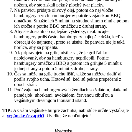
nožom, aby ste získali pekný plochý tvar placky.
Na panvicu pridajte olivový olej, potom do nej vložte
hamburgery a vrch hamburgerov potrite vegánskou BBQ
omáčkou. Smažte ich 5 minút na stredne silnom ohni a potom
ich otočte a potrite BBQ omáčkou z druhej strany.
Aby ste dosiahli čo najlepšie výsledky, neobracajte
hamburgery príliš často, hamburgery najlepšie držia, keď sa
obracajú čo najmenej, preto sa uistite, že panvica nie je taká
horúca, aby sa pripálila.
Ak pripravujete na grile, uistite sa, že je gril ľahko
naolejovaný, aby sa hamburgery neprilepili. Potrite
hamburgery omáčkou BBQ a potom ich grilujte 5 minút z
jednej strany a potom 5 minút z druhej strany.
Čas sa môže na grile trochu líšiť, takže sa môžete riadiť aj
podľa svojho ucha. Hotové sú, keď sú pekne prepečené z
oboch strán.
Podávajte na hamburgerových žemliach so šalátom, plátkami
paradajok, uhorkami, avokádom, červenou cibuľou a
vegánskym dresingom thousand island.
TIP:
Ak vám vegánske burgre zachutia, nabudúce určite vyskúšajte
aj
vegánske čevapčiči
. Uvidíte, že neoľutujete!
Vegánsky