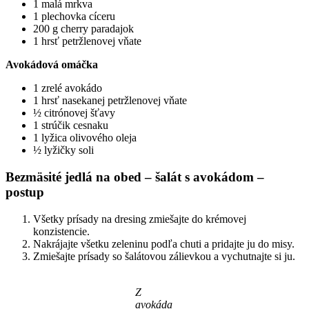
1 malá mrkva
1 plechovka cíceru
200 g cherry paradajok
1 hrsť petržlenovej vňate
Avokádová omáčka
1 zrelé avokádo
1 hrsť nasekanej petržlenovej vňate
½ citrónovej šťavy
1 strúčik cesnaku
1 lyžica olivového oleja
½ lyžičky soli
Bezmäsité jedlá na obed – šalát s avokádom –
postup
Všetky prísady na dresing zmiešajte do krémovej
konzistencie.
Nakrájajte všetku zeleninu podľa chuti a pridajte ju do misy.
Zmiešajte prísady so šalátovou zálievkou a vychutnajte si ju.
Z
avokáda