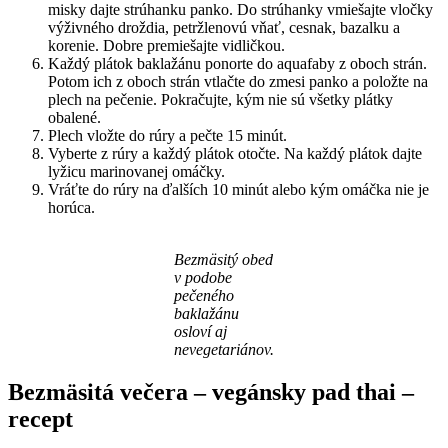
misky dajte strúhanku panko. Do strúhanky vmiešajte vločky
výživného droždia, petržlenovú vňať, cesnak, bazalku a
korenie. Dobre premiešajte vidličkou.
Každý plátok baklažánu ponorte do aquafaby z oboch strán.
Potom ich z oboch strán vtlačte do zmesi panko a položte na
plech na pečenie. Pokračujte, kým nie sú všetky plátky
obalené.
Plech vložte do rúry a pečte 15 minút.
Vyberte z rúry a každý plátok otočte. Na každý plátok dajte
lyžicu marinovanej omáčky.
Vráťte do rúry na ďalších 10 minút alebo kým omáčka nie je
horúca.
Bezmäsitý obed
v podobe
pečeného
baklažánu
osloví aj
nevegetariánov.
Bezmäsitá večera – vegánsky pad thai –
recept