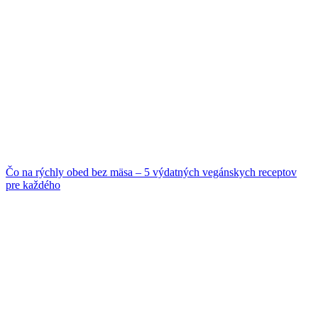
Čo na rýchly obed bez mäsa – 5 výdatných vegánskych receptov
pre každého