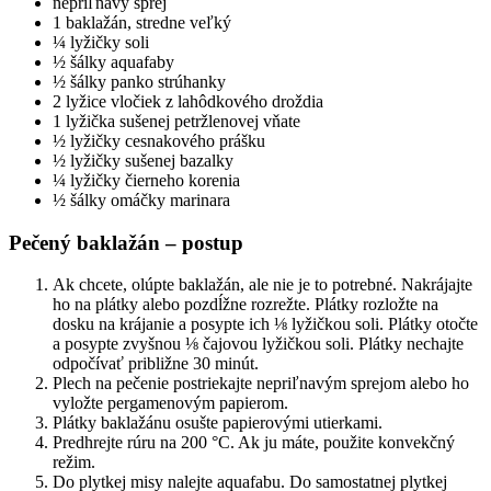
nepriľnavý sprej
1 baklažán, stredne veľký
¼ lyžičky soli
½ šálky aquafaby
½ šálky panko strúhanky
2 lyžice vločiek z lahôdkového droždia
1 lyžička sušenej petržlenovej vňate
½ lyžičky cesnakového prášku
½ lyžičky sušenej bazalky
¼ lyžičky čierneho korenia
½ šálky omáčky marinara
Pečený baklažán
– postup
Ak chcete, olúpte baklažán, ale nie je to potrebné. Nakrájajte
ho na plátky alebo pozdĺžne rozrežte. Plátky rozložte na
dosku na krájanie a posypte ich ⅛ lyžičkou soli. Plátky otočte
a posypte zvyšnou ⅛ čajovou lyžičkou soli. Plátky nechajte
odpočívať približne 30 minút.
Plech na pečenie postriekajte nepriľnavým sprejom alebo ho
vyložte pergamenovým papierom.
Plátky baklažánu osušte papierovými utierkami.
Predhrejte rúru na 200 °C. Ak ju máte, použite konvekčný
režim.
Do plytkej misy nalejte aquafabu. Do samostatnej plytkej