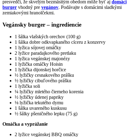
presvedčí, že skvelým bezmäsitým obedom môže byť aj
domáci
burger
vhodný pre
vegánov
. Podávajte s domácimi sladkými
zemiakovými hranolčekmi.
Vegánsky burger – ingrediencie
1 šálka vlašských orechov (100 g)
1 šálka dobre odkvapkaného cíceru z konzervy
1 lyžica sójovej omáčky
2 lyžice paradajkového pretlaku
1 lyžica vegánskej majonézy
1 lyžička omáčky Hoisin
1 lyžička dijonskej horčice
½ lyžičky cesnakového prášku
½ lyžičky cibuľového prášku
1 lyžička soli
¼ lyžičky mletého čierneho korenia
½ lyžičky údenej papriky
⅛ lyžička tekutého dymu
1 šálka uvareného kuskusu
½ šálky pšeničného lepku (75 g)
Omáčka a vyprážanie
2 lyžice vegánskej BBQ omáčky