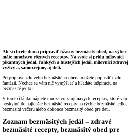
Ak si chcete doma pripraviť úžasný bezmäsitý obed, na výber
máte množstvo rôznych receptov. Na svoje si prídu milovníci
pikantných jedál, ľahkých a hustejších jedál, milovníci zdravej
výživy a, samozrejme, aj deti.
Pri príprave zdravého bezmäsitého obeda môžete popustiť uzdu
fantázii. Nechce sa vám nič vymýšľať a hľadáte inšpiráciu na
bezmäsité jedlo?
V tomto článku nájdete množstvo zaujímavých receptov, ktoré vám
poskytnú tie najlepšie bezmäsité recepty na rýchle bezmäsité jedlo,
bezmäsitú večeru alebo dokonca bezmäsitý obed pre deti.
Zoznam bezmäsitých jedál – zdravé
bezmäsité recepty, bezmäsitý obed pre