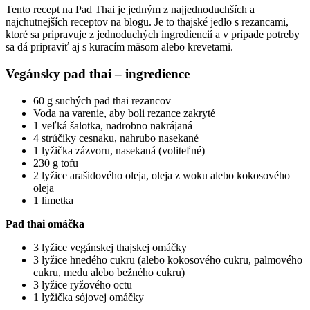
Tento recept na Pad Thai je jedným z najjednoduchších a
najchutnejších receptov na blogu. Je to thajské jedlo s rezancami,
ktoré sa pripravuje z jednoduchých ingrediencií a v prípade potreby
sa dá pripraviť aj s kuracím mäsom alebo krevetami.
Vegánsky pad thai – ingredience
60 g suchých pad thai rezancov
Voda na varenie, aby boli rezance zakryté
1 veľká šalotka, nadrobno nakrájaná
4 strúčiky cesnaku, nahrubo nasekané
1 lyžička zázvoru, nasekaná (voliteľné)
230 g tofu
2 lyžice arašidového oleja, oleja z woku alebo kokosového
oleja
1 limetka
Pad thai omáčka
3 lyžice vegánskej thajskej omáčky
3 lyžice hnedého cukru (alebo kokosového cukru, palmového
cukru, medu alebo bežného cukru)
3 lyžice ryžového octu
1 lyžička sójovej omáčky