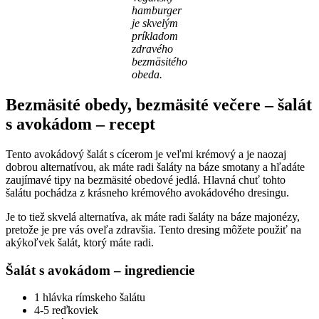
hamburger
je skvelým
príkladom
zdravého
bezmäsitého
obeda.
Bezmäsité obedy, bezmäsité večere – šalát
s avokádom – recept
Tento avokádový šalát s cícerom je veľmi krémový a je naozaj
dobrou alternatívou, ak máte radi šaláty na báze smotany a hľadáte
zaujímavé tipy na bezmäsité obedové jedlá. Hlavná chuť tohto
šalátu pochádza z krásneho krémového avokádového dresingu.
Je to tiež skvelá alternatíva, ak máte radi šaláty na báze majonézy,
pretože je pre vás oveľa zdravšia. Tento dresing môžete použiť na
akýkoľvek šalát, ktorý máte radi.
Šalát s avokádom – ingrediencie
1 hlávka rímskeho šalátu
4-5 reďkoviek