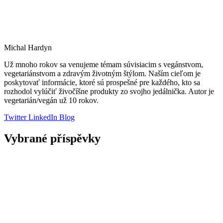
Michal Hardyn
Už mnoho rokov sa venujeme témam súvisiacim s vegánstvom,
vegetariánstvom a zdravým životným štýlom. Naším cieľom je
poskytovať informácie, ktoré sú prospešné pre každého, kto sa
rozhodol vylúčiť živočíšne produkty zo svojho jedálnička. Autor je
vegetarián/vegán už 10 rokov.
Twitter
LinkedIn
Blog
Vybrané příspěvky