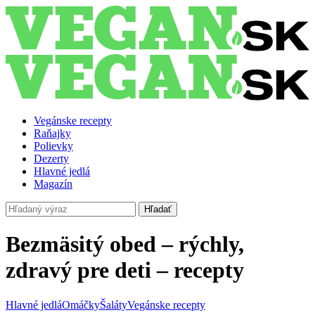
Vegánske recepty
Raňajky
Polievky
Dezerty
Hlavné jedlá
Magazín
Hľadať
Bezmäsitý obed – rýchly,
zdravý pre deti – recepty
Hlavné jedlá
Omáčky
Šaláty
Vegánske recepty