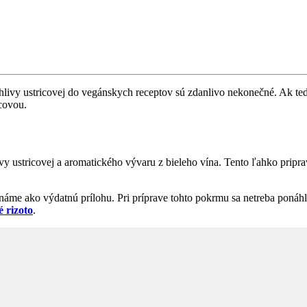
 hlivy ustricovej do vegánskych receptov sú zdanlivo nekonečné. Ak t
icovou.
hlivy ustricovej a aromatického vývaru z bieleho vína. Tento ľahko pri
náme ako výdatnú prílohu. Pri príprave tohto pokrmu sa netreba ponáhl
 rizoto
.