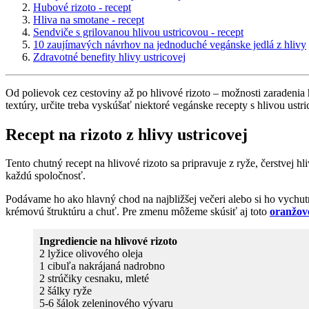
Hubové rizoto - recept
Hliva na smotane - recept
Sendviče s grilovanou hlivou ustricovou - recept
10 zaujímavých návrhov na jednoduché vegánske jedlá z hlivy
Zdravotné benefity hlivy ustricovej
Od polievok cez cestoviny až po hlivové rizoto – možnosti zaradenia
textúry, určite treba vyskúšať niektoré vegánske recepty s hlivou ustr
Recept na rizoto z hlivy ustricovej
Tento chutný recept na hlivové rizoto sa pripravuje z ryže, čerstvej 
každú spoločnosť.
Podávame ho ako hlavný chod na najbližšej večeri alebo si ho vychut
krémovú štruktúru a chuť. Pre zmenu môžeme skúsiť aj toto
oranžové
Ingrediencie na hlivové rizoto
2 lyžice olivového oleja
1 cibuľa nakrájaná nadrobno
2 strúčiky cesnaku, mleté
2 šálky ryže
5-6 šálok zeleninového vývaru