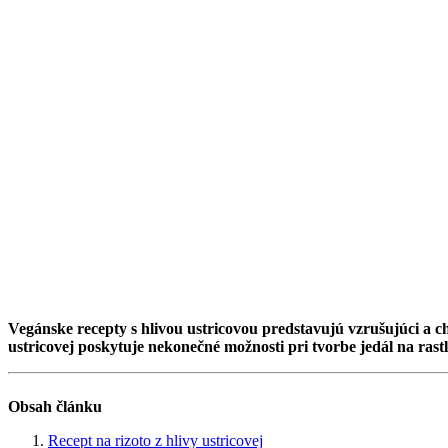
Vegánske recepty s hlivou ustricovou predstavujú vzrušujúci a c
ustricovej poskytuje nekonečné možnosti pri tvorbe jedál na ras
Obsah článku
Recept na rizoto z hlivy ustricovej