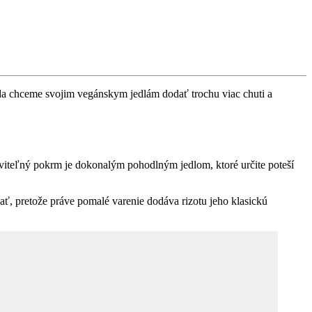
eda chceme svojim vegánskym jedlám dodať trochu viac chuti a
praviteľný pokrm je dokonalým pohodlným jedlom, ktoré určite poteší
ať, pretože práve pomalé varenie dodáva rizotu jeho klasickú