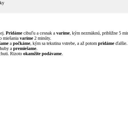
tky
ej.
Pridáme
cibuľu a cesnak a
varíme
, kým nezmäknú, približne 5 mi
ho miešania
varíme
2 minúty.
šame
a
počkáme
, kým sa tekutina vstrebe, a až potom
pridáme
ďalšie.
huby a
premiešame
.
huti. Rizoto
okamžite podávame
.