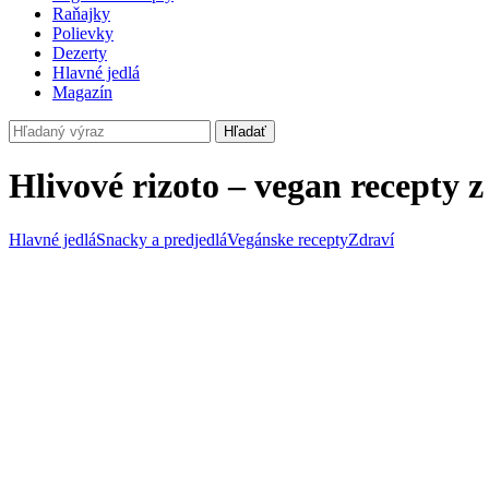
Raňajky
Polievky
Dezerty
Hlavné jedlá
Magazín
Hľadať
Hlivové rizoto – vegan recepty z
Hlavné jedlá
Snacky a predjedlá
Vegánske recepty
Zdraví