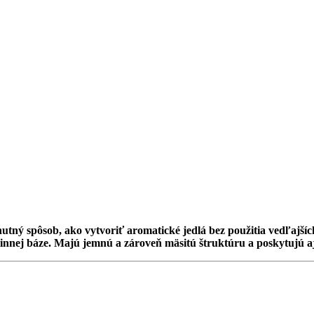
hutný spôsob, ako vytvoriť aromatické jedlá bez použitia vedľajší
tlinnej báze. Majú jemnú a zároveň mäsitú štruktúru a poskytujú a