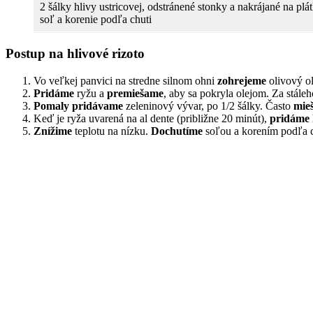
2 šálky hlivy ustricovej, odstránené stonky a nakrájané na plá
soľ a korenie podľa chuti
Postup na hlivové rizoto
Vo veľkej panvici na stredne silnom ohni
zohrejeme
olivový ol
Pridáme
ryžu a
premiešame
, aby sa pokryla olejom. Za stále
Pomaly pridávame
zeleninový vývar, po 1/2 šálky. Často
mie
Keď je ryža uvarená na al dente (približne 20 minút),
pridáme
Znížime
teplotu na nízku.
Dochutíme
soľou a korením podľa c