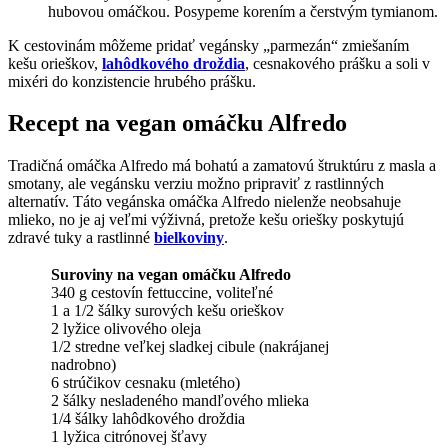
hubovou omáčkou. Posypeme korením a čerstvým tymianom.
K cestovinám môžeme pridať vegánsky „parmezán“ zmiešaním
kešu orieškov,
lahôdkového droždia
, cesnakového prášku a soli v
mixéri do konzistencie hrubého prášku.
Recept na vegan omáčku Alfredo
Tradičná omáčka Alfredo má bohatú a zamatovú štruktúru z masla a
smotany, ale vegánsku verziu možno pripraviť z rastlinných
alternatív. Táto vegánska omáčka Alfredo nielenže neobsahuje
mlieko, no je aj veľmi výživná, pretože kešu oriešky poskytujú
zdravé tuky a rastlinné
bielkoviny
.
Suroviny na vegan omáčku Alfredo
340 g cestovín fettuccine, voliteľné
1 a 1/2 šálky surových kešu orieškov
2 lyžice olivového oleja
1/2 stredne veľkej sladkej cibule (nakrájanej
nadrobno)
6 strúčikov cesnaku (mletého)
2 šálky nesladeného mandľového mlieka
1/4 šálky lahôdkového droždia
1 lyžica citrónovej šťavy