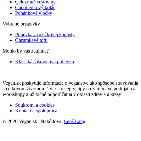
Celozrnné cestoviny
Čučoriedkový koláč
Pohánkové vločky
Vybrané príspevky
Polievka z ružičkovej kapusty
Chrumkavé tofu
Mohlo by vás zaujímať
Klasická šošovicová polievka
Vegan.sk poskytuje informácie o vegánstve ako spôsobe stravovania
a celkovom životnom štýle – recepty, tipy na zaujímavé podujatia a
workshopy a užitočné odporúčania v oblasti zdravia a krásy
Soukromí a cookies
Kontakt a spolupráca
© 2026 Vegan.sk | Nakódoval
Leoš Lang