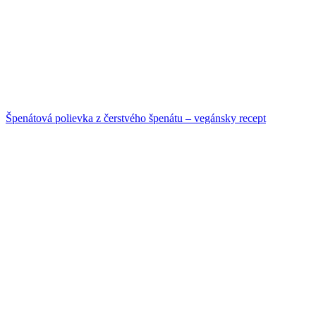
Špenátová polievka z čerstvého špenátu – vegánsky recept