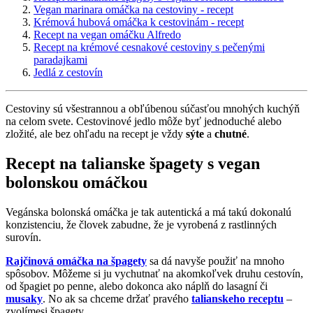
Vegan marinara omáčka na cestoviny - recept
Krémová hubová omáčka k cestovinám - recept
Recept na vegan omáčku Alfredo
Recept na krémové cesnakové cestoviny s pečenými
paradajkami
Jedlá z cestovín
Cestoviny sú všestrannou a obľúbenou súčasťou mnohých kuchýň
na celom svete. Cestovinové jedlo môže byť jednoduché alebo
zložité, ale bez ohľadu na recept je vždy
sýte
a
chutné
.
Recept na talianske špagety s vegan
bolonskou omáčkou
Vegánska bolonská omáčka je tak autentická a má takú dokonalú
konzistenciu, že človek zabudne, že je vyrobená z rastlinných
surovín.
Rajčinová omáčka na špagety
sa dá navyše použiť na mnoho
spôsobov. Môžeme si ju vychutnať na akomkoľvek druhu cestovín,
od špagiet po penne, alebo dokonca ako náplň do lasagní či
musaky
. No ak sa chceme držať pravého
talianskeho receptu
–
zvolímesi špagety.