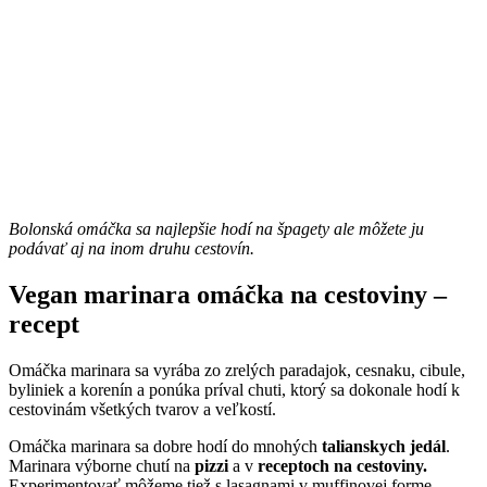
Bolonská omáčka sa najlepšie hodí na špagety ale môžete ju
podávať aj na inom druhu cestovín.
Vegan marinara omáčka na cestoviny –
recept
Omáčka marinara sa vyrába zo zrelých paradajok, cesnaku, cibule,
byliniek a korenín a ponúka príval chuti, ktorý sa dokonale hodí k
cestovinám všetkých tvarov a veľkostí.
Omáčka marinara sa dobre hodí do mnohých
talianskych jedál
.
Marinara výborne chutí na
pizzi
a v
receptoch na cestoviny.
Experimentovať môžeme tiež s lasagnami v muffinovej forme,