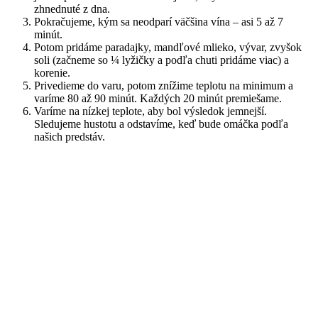
zhnednuté z dna.
Pokračujeme, kým sa neodparí väčšina vína – asi 5 až 7
minút.
Potom pridáme paradajky, mandľové mlieko, vývar, zvyšok
soli (začneme so ¼ lyžičky a podľa chuti pridáme viac) a
korenie.
Privedieme do varu, potom znížime teplotu na minimum a
varíme 80 až 90 minút. Každých 20 minút premiešame.
Varíme na nízkej teplote, aby bol výsledok jemnejší.
Sledujeme hustotu a odstavíme, keď bude omáčka podľa
našich predstáv.