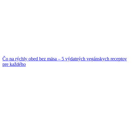
Čo na rýchly obed bez mäsa – 5 výdatných vegánskych receptov
pre každého