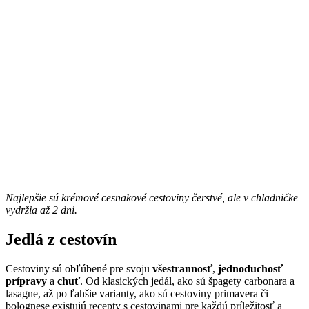
Najlepšie sú krémové cesnakové cestoviny čerstvé, ale v chladničke
vydržia až 2 dni.
Jedlá z cestovín
Cestoviny sú obľúbené pre svoju
všestrannosť
,
jednoduchosť
prípravy
a
chuť
. Od klasických jedál, ako sú špagety carbonara a
lasagne, až po ľahšie varianty, ako sú cestoviny primavera či
bolognese existujú recepty s cestovinami pre každú príležitosť a