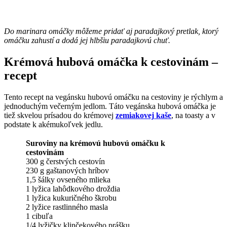
Do marinara omáčky môžeme pridať aj paradajkový pretlak, ktorý
omáčku zahustí a dodá jej hlbšiu paradajkovú chuť.
Krémová hubová omáčka k cestovinám –
recept
Tento recept na vegánsku hubovú omáčku na cestoviny je rýchlym a
jednoduchým večerným jedlom. Táto vegánska hubová omáčka je
tiež skvelou prísadou do krémovej
zemiakovej
kaše
, na toasty a v
podstate k akémukoľvek jedlu.
Suroviny na krémovú hubovú omáčku k
cestovinám
300 g čerstvých cestovín
230 g gaštanových hríbov
1,5 šálky ovseného mlieka
1 lyžica lahôdkového droždia
1 lyžica kukuričného škrobu
2 lyžice rastlinného masla
1 cibuľa
1/4 lyžičky klinčekového prášku