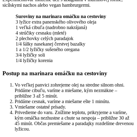
sicílskymi nachos alebo vegan hambrurgermi.
Suroviny na marinara omáčku na cestoviny
3 lyžice extra panenského olivového oleja
1 veľká cibuľa (nadrobno nakrájaná)
4 strúčiky cesnaku (mleté)
2 plechovky celých paradajok
1/4 šálky nasekanej čerstvej bazalky
1 a 1/2 lyžičky sušeného oregana
3/4 lyžičky soli
1/4 lyžičky korenia
Postup na marinara omáčku na cestoviny
Vo veľkej panvici zohrejeme olej na stredne silnom ohni.
Pridáme cibuľu, varíme a miešame, kým nezmäkne –
približne 3 až 5 minút.
Pridáme cesnak, varíme a miešame ešte 1 minútu.
Vmiešame ostatné prísady.
Privedieme do varu. Znížime teplotu, prikryjeme a varíme,
kým omáčka nezhustne a chute sa nespoja – približne 30 až
45 minút. Občas premiešame a paradajky rozdelíme drevenou
lyžicou.