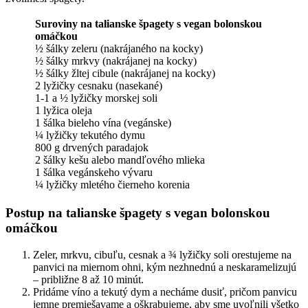
Suroviny na talianske špagety s vegan bolonskou
omáčkou
½ šálky zeleru (nakrájaného na kocky)
½ šálky mrkvy (nakrájanej na kocky)
½ šálky žltej cibule (nakrájanej na kocky)
2 lyžičky cesnaku (nasekané)
1-1 a ½ lyžičky morskej soli
1 lyžica oleja
1 šálka bieleho vína (vegánske)
¼ lyžičky tekutého dymu
800 g drvených paradajok
2 šálky kešu alebo mandľového mlieka
1 šálka vegánskeho vývaru
¼ lyžičky mletého čierneho korenia
Postup na talianske špagety s vegan bolonskou
omáčkou
Zeler, mrkvu, cibuľu, cesnak a ¾ lyžičky soli orestujeme na
panvici na miernom ohni, kým nezhnednú a neskaramelizujú
– približne 8 až 10 minút.
Pridáme víno a tekutý dym a necháme dusiť, pričom panvicu
jemne premiešavame a oškrabujeme, aby sme uvoľnili všetko