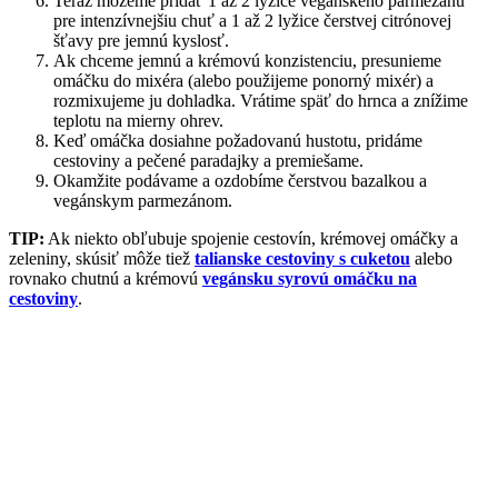
Teraz môžeme pridať 1 až 2 lyžice vegánskeho parmezánu
pre intenzívnejšiu chuť a 1 až 2 lyžice čerstvej citrónovej
šťavy pre jemnú kyslosť.
Ak chceme jemnú a krémovú konzistenciu, presunieme
omáčku do mixéra (alebo použijeme ponorný mixér) a
rozmixujeme ju dohladka. Vrátime späť do hrnca a znížime
teplotu na mierny ohrev.
Keď omáčka dosiahne požadovanú hustotu, pridáme
cestoviny a pečené paradajky a premiešame.
Okamžite podávame a ozdobíme čerstvou bazalkou a
vegánskym parmezánom.
TIP:
Ak niekto obľubuje spojenie cestovín, krémovej omáčky a
zeleniny, skúsiť môže tiež
talianske cestoviny s cuketou
alebo
rovnako chutnú a krémovú
vegánsku syrovú omáčku na
cestoviny
.