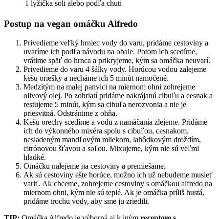
1 lyžička soli alebo podľa chuti
Postup na vegan omáčku Alfredo
Privedieme veľký hrniec vody do varu, pridáme cestoviny a
uvaríme ich podľa návodu na obale. Potom ich scedíme,
vrátime späť do hrnca a prikryjeme, kým sa omáčka neuvarí.
Privedieme do varu 4 šálky vody. Horúcou vodou zalejeme
kešu oriešky a necháme ich 5 minút namočené.
Medzitým na malej panvici na miernom ohni zohrejeme
olivový olej. Po zohriatí pridáme nakrájanú cibuľu a cesnak a
restujeme 5 minút, kým sa cibuľa nerozvonia a nie je
priesvitná. Odstránime z ohňa.
Kešu orechy scedíme a vodu z namáčania zlejeme. Pridáme
ich do výkonného mixéra spolu s cibuľou, cesnakom,
nesladeným mandľovým mliekom, lahôdkovým droždím,
citrónovou šťavou a soľou. Mixujeme, kým nie sú veľmi
hladké.
Omáčku nalejeme na cestoviny a premiešame.
Ak sú cestoviny ešte horúce, možno ich už nebudeme musieť
variť. Ak chceme, zohrejeme cestoviny s omáčkou alfredo na
miernom ohni, kým nie sú teplé. Ak je omáčka príliš hustá,
pridáme trochu vody, aby sme ju zriedili.
TIP:
Omáčka Alfredo je výborná aj k iným
receptom s