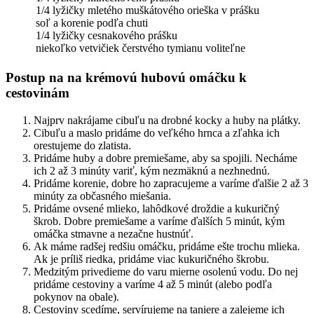
1/4 lyžičky mletého muškátového orieška v prášku
soľ a korenie podľa chuti
1/4 lyžičky cesnakového prášku
niekoľko vetvičiek čerstvého tymianu voliteľne
Postup na na krémovú hubovú omáčku k
cestovinám
Najprv nakrájame cibuľu na drobné kocky a huby na plátky.
Cibuľu a maslo pridáme do veľkého hrnca a zľahka ich
orestujeme do zlatista.
Pridáme huby a dobre premiešame, aby sa spojili. Necháme
ich 2 až 3 minúty variť, kým nezmäknú a nezhnednú.
Pridáme korenie, dobre ho zapracujeme a varíme ďalšie 2 až 3
minúty za občasného miešania.
Pridáme ovsené mlieko, lahôdkové droždie a kukuričný
škrob. Dobre premiešame a varíme ďalších 5 minút, kým
omáčka stmavne a nezačne hustnúť.
Ak máme radšej redšiu omáčku, pridáme ešte trochu mlieka.
Ak je príliš riedka, pridáme viac kukuričného škrobu.
Medzitým privedieme do varu mierne osolenú vodu. Do nej
pridáme cestoviny a varíme 4 až 5 minút (alebo podľa
pokynov na obale).
Cestoviny scedíme, servírujeme na taniere a zalejeme ich