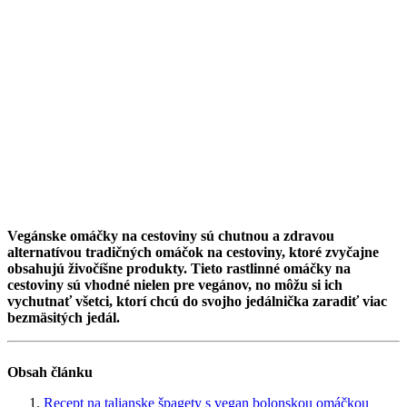
Vegánske omáčky na cestoviny sú chutnou a zdravou
alternatívou tradičných omáčok na cestoviny, ktoré zvyčajne
obsahujú živočíšne produkty. Tieto rastlinné omáčky na
cestoviny sú vhodné nielen pre vegánov, no môžu si ich
vychutnať všetci, ktorí chcú do svojho jedálnička zaradiť viac
bezmäsitých jedál.
Obsah článku
Recept na talianske špagety s vegan bolonskou omáčkou