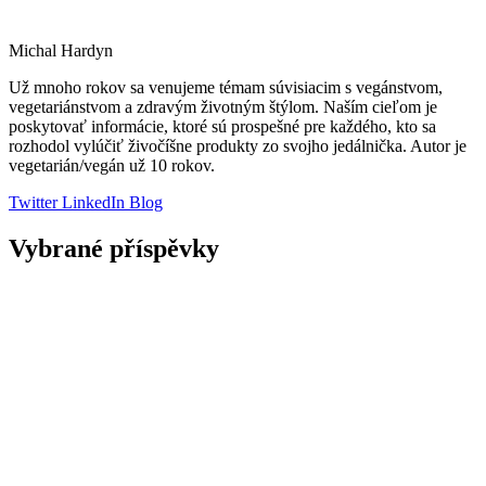
Michal Hardyn
Už mnoho rokov sa venujeme témam súvisiacim s vegánstvom,
vegetariánstvom a zdravým životným štýlom. Naším cieľom je
poskytovať informácie, ktoré sú prospešné pre každého, kto sa
rozhodol vylúčiť živočíšne produkty zo svojho jedálnička. Autor je
vegetarián/vegán už 10 rokov.
Twitter
LinkedIn
Blog
Vybrané příspěvky