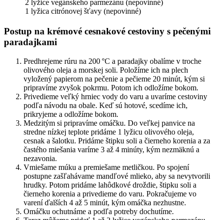
2 lyžice vegánskeho parmezánu (nepovinné)
1 lyžica citrónovej šťavy (nepovinné)
Postup na krémové cesnakové cestoviny s pečenými
paradajkami
Predhrejeme rúru na 200 °C a paradajky obalíme v troche
olivového oleja a morskej soli. Položíme ich na plech
vyložený papierom na pečenie a pečieme 20 minút, kým si
pripravíme zvyšok pokrmu. Potom ich odložíme bokom.
Privedieme veľký hrniec vody do varu a uvaríme cestoviny
podľa návodu na obale. Keď sú hotové, scedíme ich,
prikryjeme a odložíme bokom.
Medzitým si pripravíme omáčku. Do veľkej panvice na
stredne nízkej teplote pridáme 1 lyžicu olivového oleja,
cesnak a šalotku. Pridáme štipku soli a čierneho korenia a za
častého miešania varíme 3 až 4 minúty, kým nezmäknú a
nezavonia.
Vmiešame múku a premiešame metličkou. Po spojení
postupne zašľahávame mandľové mlieko, aby sa nevytvorili
hrudky. Potom pridáme lahôdkové droždie, štipku soli a
čierneho korenia a privedieme do varu. Pokračujeme vo
varení ďalších 4 až 5 minút, kým omáčka nezhustne.
Omáčku ochutnáme a podľa potreby dochutíme.