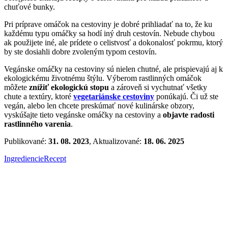
chuťové bunky.
Pri príprave omáčok na cestoviny je dobré prihliadať na to, že ku
každému typu omáčky sa hodí iný druh cestovín. Nebude chybou
ak použijete iné, ale prídete o celistvosť a dokonalosť pokrmu, ktorý
by ste dosiahli dobre zvoleným typom cestovín.
Vegánske omáčky na cestoviny sú nielen chutné, ale prispievajú aj k
ekologickému životnému štýlu. Výberom rastlinných omáčok
môžete
znížiť ekologickú stopu
a zároveň si vychutnať všetky
chute a textúry, ktoré
vegetariánske cestoviny
ponúkajú. Či už ste
vegán, alebo len chcete preskúmať nové kulinárske obzory,
vyskúšajte tieto vegánske omáčky na cestoviny a
objavte radosti
rastlinného varenia
.
Publikované:
31. 08. 2023
, Aktualizované:
18. 06. 2025
Ingrediencie
Recept