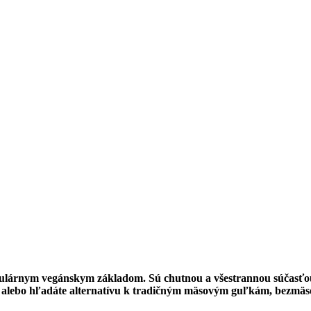
opulárnym vegánskym základom. Sú chutnou a všestrannou súčasť
alebo hľadáte alternatívu k tradičným mäsovým guľkám, bezmäsov