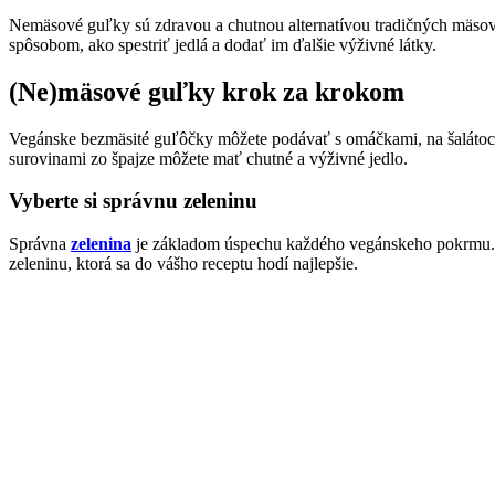
Nemäsové guľky sú zdravou a chutnou alternatívou tradičných mäsovýc
spôsobom, ako spestriť jedlá a dodať im ďalšie výživné látky.
(Ne)mäsové guľky krok za krokom
Vegánske bezmäsité guľôčky môžete podávať s omáčkami, na šalátoch 
surovinami zo špajze môžete mať chutné a výživné jedlo.
Vyberte si správnu zeleninu
Správna
zelenina
je základom úspechu každého vegánskeho pokrmu. Me
zeleninu, ktorá sa do vášho receptu hodí najlepšie.