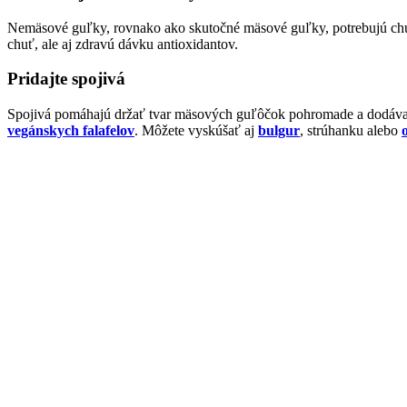
Nemäsové guľky, rovnako ako skutočné mäsové guľky, potrebujú chuť. 
chuť, ale aj zdravú dávku antioxidantov.
Pridajte spojivá
Spojivá pomáhajú držať tvar mäsových guľôčok pohromade a dodávajú
vegánskych falafelov
. Môžete vyskúšať aj
bulgur
, strúhanku alebo