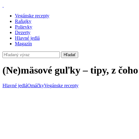
Vegánske recepty
Raňajky
Polievky
Dezerty
Hlavné jedlá
Magazín
Hľadať
(Ne)mäsové guľky – tipy, z čoho
Hlavné jedlá
Omáčky
Vegánske recepty