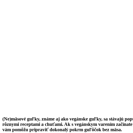
(Ne)mäsové guľky, známe aj ako vegánske guľky, sa stávajú p
rôznymi receptami a chuťami. Ak s vegánskym varením začínate 
vám pomôžu pripraviť dokonalý pokrm guľôčok bez mäsa.