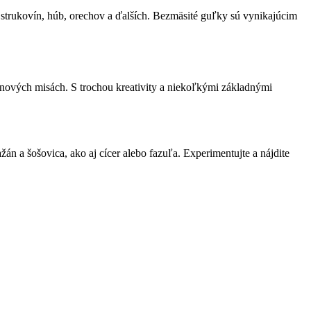
 strukovín, húb, orechov a ďalších. Bezmäsité guľky sú vynikajúcim
inových misách. S trochou kreativity a niekoľkými základnými
a šošovica, ako aj cícer alebo fazuľa. Experimentujte a nájdite