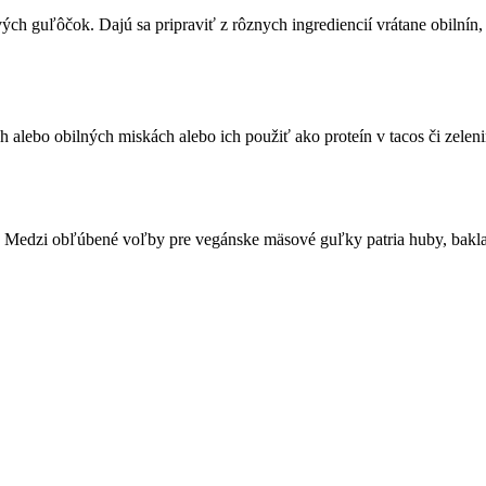
h guľôčok. Dajú sa pripraviť z rôznych ingrediencií vrátane obilnín,
alebo obilných miskách alebo ich použiť ako proteín v tacos či zelen
dzi obľúbené voľby pre vegánske mäsové guľky patria huby, baklažán 