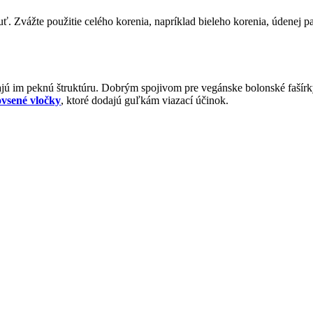
Zvážte použitie celého korenia, napríklad bieleho korenia, údenej pa
 im peknú štruktúru. Dobrým spojivom pre vegánske bolonské fašírky 
ovsené vločky
, ktoré dodajú guľkám viazací účinok.