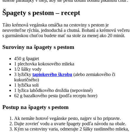
sušené paradajky v oleji, aby ste pestu dodali bohatú pikantnú chuť.
Špagety s pestom – recept
Táto krémová vegánska omáčka na cestoviny s pestom je
neuveriteľne rýchla, jednoduchá a chutná. Bohatú a krémovú večeru
s gurmánskou chuťou budete mať na stole za menej ako 20 minút.
Suroviny na špagety s pestom
450 g špagiet
1 plechovka kokosového mlieka
1/2 šálky vody
3 lyžičky
tapiokového škrobu
(alebo zemiakového či
kukuričného)
1 lyžička soli
1 lyžica lahôdkového droždia (nepovinné)
62 g bazalkového pesta (podľa receptu hore)
Postup na špagety s pestom
Ak nemáte hotové vegánske pesto, najprv si ho pripravte.
Dajte zovrieť vodu a uvarte špagety podľa návodu na obale.
Kým sa cestoviny varia, odmerajte 2 šálky rastlinného mlieka,