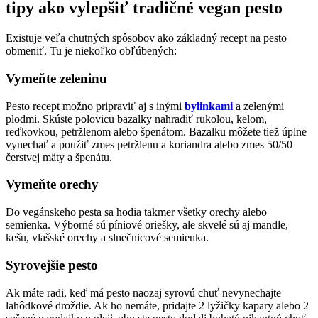
tipy ako vylepšiť tradičné vegan pesto
Existuje veľa chutných spôsobov ako základný recept na pesto
obmeniť. Tu je niekoľko obľúbených:
Vymeňte zeleninu
Pesto recept možno pripraviť aj s inými
bylinkami
a zelenými
plodmi. Skúste polovicu bazalky nahradiť rukolou, kelom,
reďkovkou, petržlenom alebo špenátom. Bazalku môžete tiež úplne
vynechať a použiť zmes petržlenu a koriandra alebo zmes 50/50
čerstvej mäty a špenátu.
Vymeňte orechy
Do vegánskeho pesta sa hodia takmer všetky orechy alebo
semienka. Výborné sú píniové oriešky, ale skvelé sú aj mandle,
kešu, vlašské orechy a slnečnicové semienka.
Syrovejšie pesto
Ak máte radi, keď má pesto naozaj syrovú chuť nevynechajte
lahôdkové droždie. Ak ho nemáte, pridajte 2 lyžičky kapary alebo 2