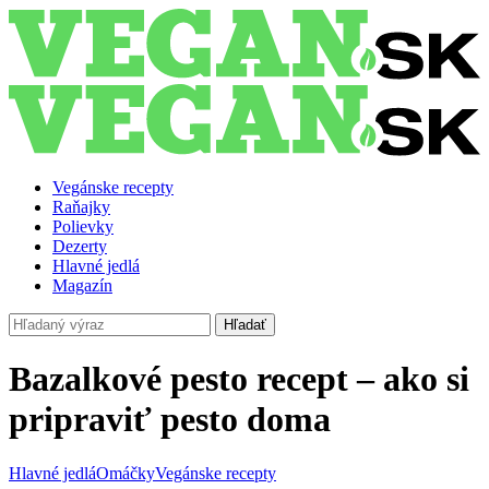
Vegánske recepty
Raňajky
Polievky
Dezerty
Hlavné jedlá
Magazín
Hľadať
Bazalkové pesto recept – ako si
pripraviť pesto doma
Hlavné jedlá
Omáčky
Vegánske recepty