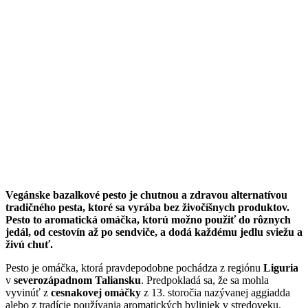
Vegánske bazalkové pesto je chutnou a zdravou alternatívou
tradičného pesta, ktoré sa vyrába bez živočíšnych produktov.
Pesto to aromatická omáčka, ktorú možno použiť do rôznych
jedál, od cestovín až po sendviče, a dodá každému jedlu sviežu a
živú chuť.
Pesto je omáčka, ktorá pravdepodobne pochádza z regiónu
Liguria
v
severozápadnom Taliansku
. Predpokladá sa, že sa mohla
vyvinúť z
cesnakovej omáčky
z 13. storočia nazývanej aggiadda
alebo z tradície používania aromatických byliniek v stredoveku.