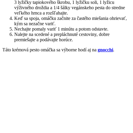
3 lyžičky tapiokového škrobu, 1 lyžičku soli, 1 lyžicu
výživného droždia a 1/4 šálky vegánskeho pesta do stredne
veľkého hrnca a rozšľahajte.
Keď sa spoja, omáčku začnite za častého miešania ohrievať,
kým sa nezačne variť.
Nechajte pomaly variť 1 minútu a potom odstavte.
Nalejte na scedené a prepláchnuté cestoviny, dobre
premiešajte a podávajte horúce.
Táto krémová pesto omáčka sa výborne hodí aj na
gnocchi
.