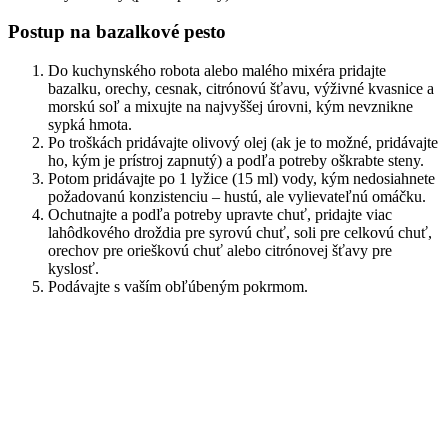
Postup na bazalkové pesto
Do kuchynského robota alebo malého mixéra pridajte
bazalku, orechy, cesnak, citrónovú šťavu, výživné kvasnice a
morskú soľ a mixujte na najvyššej úrovni, kým nevznikne
sypká hmota.
Po troškách pridávajte olivový olej (ak je to možné, pridávajte
ho, kým je prístroj zapnutý) a podľa potreby oškrabte steny.
Potom pridávajte po 1 lyžice (15 ml) vody, kým nedosiahnete
požadovanú konzistenciu – hustú, ale vylievateľnú omáčku.
Ochutnajte a podľa potreby upravte chuť, pridajte viac
lahôdkového droždia pre syrovú chuť, soli pre celkovú chuť,
orechov pre orieškovú chuť alebo citrónovej šťavy pre
kyslosť.
Podávajte s vaším obľúbeným pokrmom.