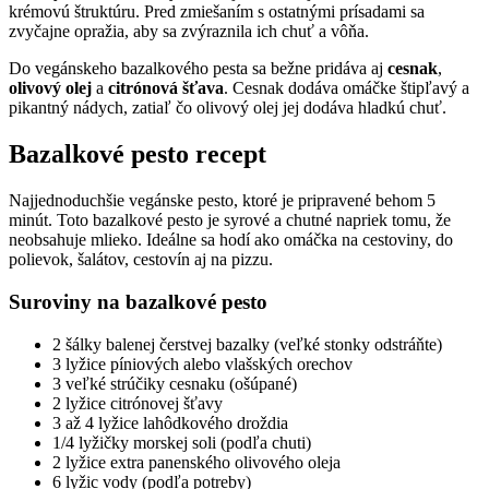
krémovú štruktúru. Pred zmiešaním s ostatnými prísadami sa
zvyčajne opražia, aby sa zvýraznila ich chuť a vôňa.
Do vegánskeho bazalkového pesta sa bežne pridáva aj
cesnak
,
olivový olej
a
citrónová šťava
. Cesnak dodáva omáčke štipľavý a
pikantný nádych, zatiaľ čo olivový olej jej dodáva hladkú chuť.
Bazalkové pesto recept
Najjednoduchšie vegánske pesto, ktoré je pripravené behom 5
minút. Toto bazalkové pesto je syrové a chutné napriek tomu, že
neobsahuje mlieko. Ideálne sa hodí ako omáčka na cestoviny, do
polievok, šalátov, cestovín aj na pizzu.
Suroviny na bazalkové pesto
2 šálky balenej čerstvej bazalky (veľké stonky odstráňte)
3 lyžice píniových alebo vlašských orechov
3 veľké strúčiky cesnaku (ošúpané)
2 lyžice citrónovej šťavy
3 až 4 lyžice lahôdkového droždia
1/4 lyžičky morskej soli (podľa chuti)
2 lyžice extra panenského olivového oleja
6 lyžic vody (podľa potreby)