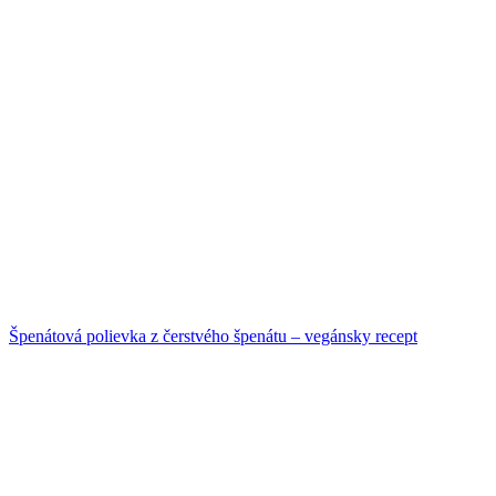
Špenátová polievka z čerstvého špenátu – vegánsky recept