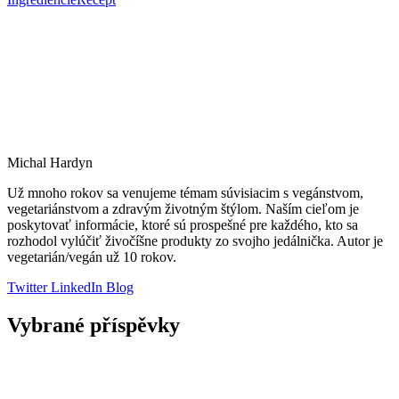
Michal Hardyn
Už mnoho rokov sa venujeme témam súvisiacim s vegánstvom,
vegetariánstvom a zdravým životným štýlom. Naším cieľom je
poskytovať informácie, ktoré sú prospešné pre každého, kto sa
rozhodol vylúčiť živočíšne produkty zo svojho jedálnička. Autor je
vegetarián/vegán už 10 rokov.
Twitter
LinkedIn
Blog
Vybrané příspěvky