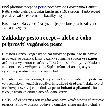
Prvý písomný recept na
pesto
pochádza od Giovanniho Battistu
Ratta z jeho diela
Janovská kuchyňa
z 19. storočia. Tento recept
predstavoval zmes cesnaku, bazalky a syra.
Rastlinná verzia vynecháva syr, ale je podobne plná bazalky a chutí,
ako tá nevegánska.
Základný pesto recept – alebo z čoho
pripraviť vegánske pesto
Hlavnou zložkou vegánskeho bazalkového pesta, ako už názov
napovedá, je bazalka. Listy bazalky sú známe svojou
výraznou
arómou
a výraznou
chuťou
, vďaka čomu sú ideálnym základom
tejto omáčky. Zvyčajne sa miešajú s inými prísadami, aby sa
vytvorila požadovaná štruktúra a chuť.
Na nahradenie parmezánu, ktorý sa nachádza v tradičnom peste, sa
vo vegánskych verziách používa
lahôdkové droždie
. Vďaka svojej
orechovej a syrovej chuti dodáva pestu
bohatú
a
pikantnú
chuť,
takže je rovnako chutné ako pôvodná verzia.
Ďalšou dôležitou zložkou vegánskeho bazalkového pesta sú
píniové
oriešky
. Píniové oriešky dodávajú omáčke jemnú maslovú chuť a