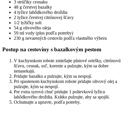
3 strúčiky cesnaku
48 g čerstvej bazalky
4 lyžice lahôdkového droždia
2 lyžice čerstvej citrónovej šťavy
1/2 lyžičky soli
54 g olivového oleja
59 ml vody (plus podľa potreby)
230 g nevarených cestovín podľa vlastného výberu
Postup na cestoviny s bazalkovým pestom
V kuchynskom robote zmiešajte píniové oriešky, citrónovú
šťavu, cesnak, soľ, korenie a pulzujte, kým sa dobre
nenasekajú.
Pridajte bazalku a pulzujte, kým sa nespojí.
Pri spustenom kuchynskom robote pridajte olivový olej a
pulzujte, kým sa nespojí.
Pre extra syrovú chuť pridajte 1 polievkovú lyžicu
lahôdkového droždia. Krátko pulzujte, aby sa spojili.
Ochutnajte a upravte, podľa potreby.