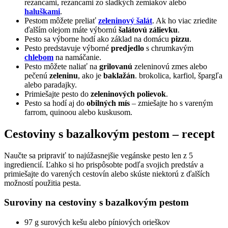
rezancami, rezancami zo sladkých zemiakov alebo
haluškami
.
Pestom môžete preliať
zeleninový šalát
. Ak ho viac zriedite
ďalším olejom máte výbornú
šalátovú zálievku
.
Pesto sa výborne hodí ako základ na domácu
pizzu
.
Pesto predstavuje výborné
predjedlo
s chrumkavým
chlebom
na namáčanie.
Pesto môžete naliať na
grilovanú
zeleninovú zmes alebo
pečenú
zeleninu
, ako je
baklažán
. brokolica, karfiol, špargľa
alebo paradajky.
Primiešajte pesto do
zeleninových polievok
.
Pesto sa hodí aj do
obilných mís
– zmiešajte ho s vareným
farrom, quinoou alebo kuskusom.
Cestoviny s bazalkovým pestom – recept
Naučte sa pripraviť to najúžasnejšie vegánske pesto len z 5
ingrediencií. Ľahko si ho prispôsobte podľa svojich predstáv a
primiešajte do varených cestovín alebo skúste niektorú z ďalších
možností použitia pesta.
Suroviny na cestoviny s bazalkovým pestom
97 g surových kešu alebo píniových orieškov