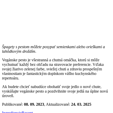
Špagety s pestom môžete posypať semienkami alebo orieškami a
lahôdkovým droždím.
Vegánske pesto je všestranná a chutná omáčka, ktorú si môže
vychutnať každý bez ohľadu na stravovacie preferencie. Vďaka
svojej žiarivo zelenej farbe, sviežej chuti a zdraviu prospešným
vlastnostiam je fantastickým doplnkom vášho kuchynského
repertoáru.
Ak budete chcieť nabudúce obohatiť svoje jedlo o nové chute,
vyskúšajte vegánske pesto a pozdvihnite svoje jedlá na úplne novú
úroveň.
Publikované:
08. 09. 2023
, Aktualizované:
24. 03. 2025
Ingrediencie
Recept