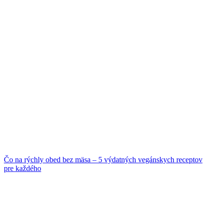
Čo na rýchly obed bez mäsa – 5 výdatných vegánskych receptov
pre každého