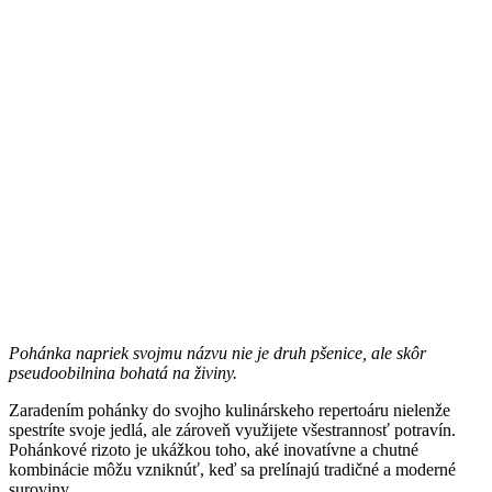
Pohánka napriek svojmu názvu nie je druh pšenice, ale skôr
pseudoobilnina bohatá na živiny.
Zaradením pohánky do svojho kulinárskeho repertoáru nielenže
spestríte svoje jedlá, ale zároveň využijete všestrannosť potravín.
Pohánkové rizoto je ukážkou toho, aké inovatívne a chutné
kombinácie môžu vzniknúť, keď sa prelínajú tradičné a moderné
suroviny.