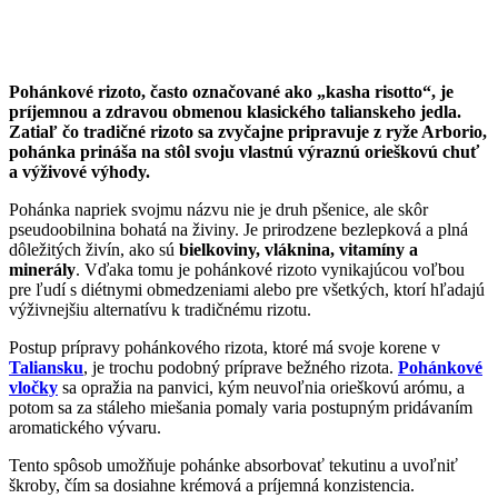
Pohánkové rizoto, často označované ako „kasha risotto“, je
príjemnou a zdravou obmenou klasického talianskeho jedla.
Zatiaľ čo tradičné rizoto sa zvyčajne pripravuje z ryže Arborio,
pohánka prináša na stôl svoju vlastnú výraznú orieškovú chuť
a výživové výhody.
Pohánka napriek svojmu názvu nie je druh pšenice, ale skôr
pseudoobilnina bohatá na živiny. Je prirodzene bezlepková a plná
dôležitých živín, ako sú
bielkoviny, vláknina, vitamíny a
minerály
. Vďaka tomu je pohánkové rizoto vynikajúcou voľbou
pre ľudí s diétnymi obmedzeniami alebo pre všetkých, ktorí hľadajú
výživnejšiu alternatívu k tradičnému rizotu.
Postup prípravy pohánkového rizota, ktoré má svoje korene v
Taliansku
, je trochu podobný príprave bežného rizota.
Pohánkové
vločky
sa opražia na panvici, kým neuvoľnia orieškovú arómu, a
potom sa za stáleho miešania pomaly varia postupným pridávaním
aromatického vývaru.
Tento spôsob umožňuje pohánke absorbovať tekutinu a uvoľniť
škroby, čím sa dosiahne krémová a príjemná konzistencia.