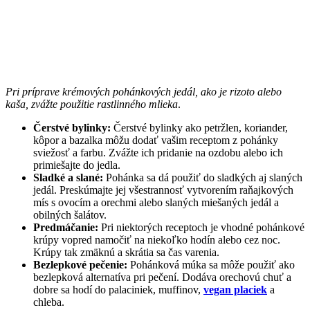
Pri príprave krémových pohánkových jedál, ako je rizoto alebo
kaša, zvážte použitie rastlinného mlieka
.
Čerstvé bylinky:
Čerstvé bylinky ako petržlen, koriander,
kôpor a bazalka môžu dodať vašim receptom z pohánky
sviežosť a farbu. Zvážte ich pridanie na ozdobu alebo ich
primiešajte do jedla.
Sladké a slané:
Pohánka sa dá použiť do sladkých aj slaných
jedál. Preskúmajte jej všestrannosť vytvorením raňajkových
mís s ovocím a orechmi alebo slaných miešaných jedál a
obilných šalátov.
Predmáčanie:
Pri niektorých receptoch je vhodné pohánkové
krúpy vopred namočiť na niekoľko hodín alebo cez noc.
Krúpy tak zmäknú a skrátia sa čas varenia.
Bezlepkové pečenie:
Pohánková múka sa môže použiť ako
bezlepková alternatíva pri pečení. Dodáva orechovú chuť a
dobre sa hodí do palaciniek, muffinov,
vegan placiek
a
chleba.