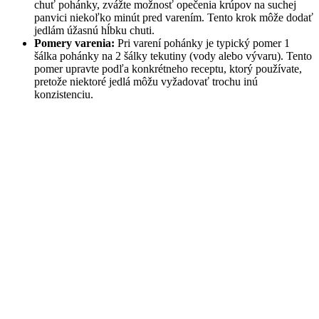
chuť pohánky, zvážte možnosť opečenia krúpov na suchej
panvici niekoľko minút pred varením. Tento krok môže dodať
jedlám úžasnú hĺbku chuti.
Pomery varenia:
Pri varení pohánky je typický pomer 1
šálka pohánky na 2 šálky tekutiny (vody alebo vývaru). Tento
pomer upravte podľa konkrétneho receptu, ktorý používate,
pretože niektoré jedlá môžu vyžadovať trochu inú
konzistenciu.