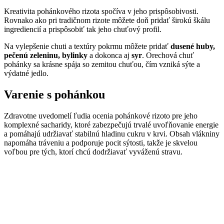
Kreativita pohánkového rizota spočíva v jeho prispôsobivosti.
Rovnako ako pri tradičnom rizote môžete doň pridať širokú škálu
ingrediencií a prispôsobiť tak jeho chuťový profil.
Na vylepšenie chuti a textúry pokrmu môžete pridať
dusené huby,
pečenú zeleninu, bylinky
a dokonca aj
syr
. Orechová chuť
pohánky sa krásne spája so zemitou chuťou, čím vzniká sýte a
výdatné jedlo.
Varenie s pohánkou
Zdravotne uvedomelí ľudia ocenia pohánkové rizoto pre jeho
komplexné sacharidy, ktoré zabezpečujú trvalé uvoľňovanie energie
a pomáhajú udržiavať stabilnú hladinu cukru v krvi. Obsah vlákniny
napomáha tráveniu a podporuje pocit sýtosti, takže je skvelou
voľbou pre tých, ktorí chcú dodržiavať vyváženú stravu.