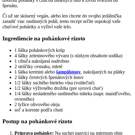
dobrotu pohánky s chuťou dusených húb a živou sviežosťou
špenátu.
Či už ste skúsený vegán, alebo len chcete do svojho jedálnička
zaradiť viac rastlinných jedál, tento recept určite uspokojí vaše
chuťové poháriky a vyživí vaše telo.
Ingrediencie na pohánkové rizoto
1 šálka pohánkových krúp
4 šálky zeleninového vývaru (s nízkym obsahom sodíka)
1 cibuľa nakrájaná nadrobno
2 strúčiky cesnaku, mleté
1 šálka kremini alebo
šampiňónov
, nakrájaných na plátky
2 šálky čerstvých špenátových listov
1/2 šálky suchého bieleho vína (voliteľné)
1/2 šálky výživného droždia (pre syrovú chuť)
1/4 šálky nesladeného rastlinného mlieka (napr. mandľového,
ovseného)
2 lyžice olivového oleja
soľ a korenie podľa chuti
Postup na pohánkové rizoto
Príprava pohánky:
Na suchej panvici na miernom ohni