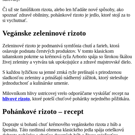
Či už ste fanúšikom rizota, alebo len hľadáte nové spôsoby, ako
spoznať zdravé obilniny, pohánkové rizoto je jedlo, ktoré stojí za to
si vychutnať.
Vegánske zeleninové rizoto
Zeleninové rizoto je podmanivá symfónia chutí a farieb, ktorá
oslavuje podstatu čerstvých produktov. V tomto klasickom
talianskom pokrme sa krémová ryža Arborio spája so širokou škálou
živej zeleniny a vytvára tak upokojujúce a zdravé majstrovské dielo.
S každou lyžičkou sa jemné zrnká ryže prelínajú s prirodzenou
sladkosťou zeleniny a prinášajú nádherný zážitok, ktorý stelesňuje
jednoduchosť a kulinárske umenie.
Milovníkom hlivy ustricovej vrelo odporúčame vyskúšať recept na
hlivové rizoto
, ktoré poteší chuťové poháriky nejedného pôžitkára.
Pohánkové rizoto – recept
Doprajte si bohatú chuť krémového vegánskeho rizota z húb a
špenátu. Táto rastlinná obmena klasického jedla spája orieškovú