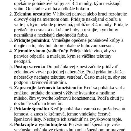
opekáme pohánkové krúpy asi 3-4 minúty, kým nezískajú
vôňu. Odstráňte z ohňa a odložte bokom.
Zeleninu orestujte:
V hlbokej panvici alebo hrnci rozohrejte
olivový olej na miernom ohni. Pridajte nakrájanú cibuľu a
varte ju, kým nebude priesvitná, približne 3-4 minúty. Pridajte
pretlačený cesnak a nakrájané huby a restujte, kým huby
nezmäknú a nezískajú zlatohnedú farbu.
Pridajte pohánku:
Vmiešajte opečené pohánkové krúpy a
dbajte na to, aby boli dobre obalené hubovou zmesou.
Zjemnite vínom (voliteľné):
Prilejte biele víno, aby sa
panvica odparila, a miešajte, kým sa väčšina tekutiny
neodparí.
Postup varenia:
Do pohánkovej zmesi začnite pridávať
zeleninový vývar po jednej naberačke. Pred pridaním ďalšej
naberačky nechajte tekutinu vstrebať. Často miešajte, aby ste
podporili krémovú štruktúru.
Zapracujte krémovú konzistenciu:
Keď sa pohánka varí a
zmäkne, pridajte do zmesi výživné kvasnice a rastlinné
mlieko, čím vytvoríte krémovú konzistenciu. Podľa chuti ju
dochuťte soľou a korením.
Pridanie špenátu:
Keď je pohánka uvarená na požadovanú
jemnosť a zmes je krémová, jemne vmiešajte čerstvé
špenátové listy. Nechajte ich zvädnúť na zvyškovom teple.
Podávajte a vychutnajte si:
Po zvädnutí špenátu je vaše
vegánske pohánkové rizoto s hubami a špenátom pripravené