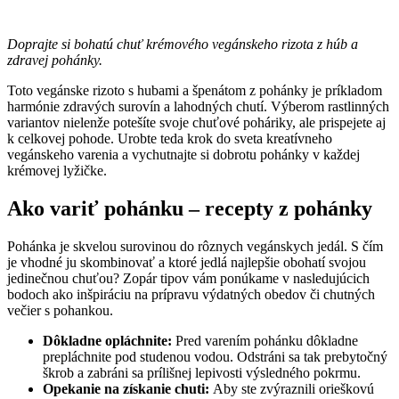
Doprajte si bohatú chuť krémového vegánskeho rizota z húb a
zdravej pohánky.
Toto vegánske rizoto s hubami a špenátom z pohánky je príkladom
harmónie zdravých surovín a lahodných chutí. Výberom rastlinných
variantov nielenže potešíte svoje chuťové poháriky, ale prispejete aj
k celkovej pohode. Urobte teda krok do sveta kreatívneho
vegánskeho varenia a vychutnajte si dobrotu pohánky v každej
krémovej lyžičke.
Ako variť pohánku – recepty z pohánky
Pohánka je skvelou surovinou do rôznych vegánskych jedál. S čím
je vhodné ju skombinovať a ktoré jedlá najlepšie obohatí svojou
jedinečnou chuťou? Zopár tipov vám ponúkame v nasledujúcich
bodoch ako inšpiráciu na prípravu výdatných obedov či chutných
večier s pohankou.
Dôkladne opláchnite:
Pred varením pohánku dôkladne
prepláchnite pod studenou vodou. Odstráni sa tak prebytočný
škrob a zabráni sa prílišnej lepivosti výsledného pokrmu.
Opekanie na získanie chuti:
Aby ste zvýraznili orieškovú