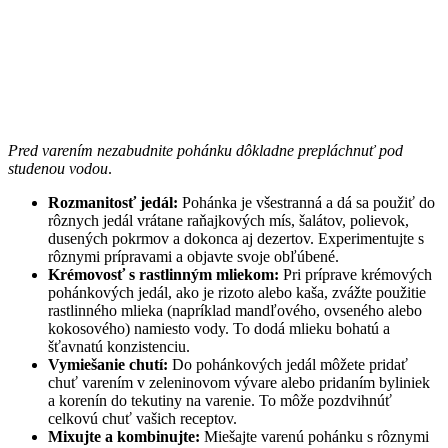
Pred varením nezabudnite pohánku dôkladne prepláchnuť pod
studenou vodou
.
Rozmanitosť jedál:
Pohánka je všestranná a dá sa použiť do
rôznych jedál vrátane raňajkových mís, šalátov, polievok,
dusených pokrmov a dokonca aj dezertov. Experimentujte s
rôznymi prípravami a objavte svoje obľúbené.
Krémovosť s rastlinným mliekom:
Pri príprave krémových
pohánkových jedál, ako je rizoto alebo kaša, zvážte použitie
rastlinného mlieka (napríklad mandľového, ovseného alebo
kokosového) namiesto vody. To dodá mlieku bohatú a
šťavnatú konzistenciu.
Vymiešanie chutí:
Do pohánkových jedál môžete pridať
chuť varením v zeleninovom vývare alebo pridaním byliniek
a korenín do tekutiny na varenie. To môže pozdvihnúť
celkovú chuť vašich receptov.
Mixujte a kombinujte:
Miešajte varenú pohánku s rôznymi