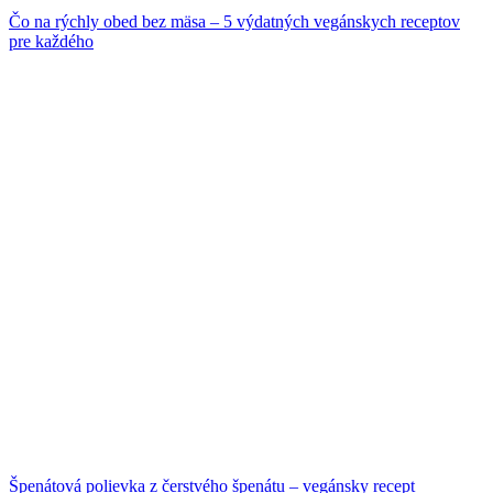
Čo na rýchly obed bez mäsa – 5 výdatných vegánskych receptov
pre každého
Špenátová polievka z čerstvého špenátu – vegánsky recept