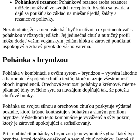
Pohánkové rezance:
Pohánkové rezance (soba rezance)
môžete používať vo svojich receptoch. Rýchlo sa uvaria a
dajú sa použiť ako základ na miešané jedlá, šaláty a
rezancové polievky.
Nezabudnite, že sa nemusíte báť byť kreatívni a experimentovať s
pohánkou v rôznych jedlách. Jej jedinečná chuť a nutričný profil
môžu dodať vašim vegánskym jedlám hĺbku a zároveň ponúknuť
uspokojivý a zdravý prvok do vášho varenia.
Pohánka s bryndzou
Pohánka v kombinácii s ovčím syrom – bryndzou – vytvára lahodné
a harmonické spojenie chutí a textúr, ktoré ukazuje všestrannosť
oboch ingrediencií. Orechová zemitosť pohánky a krémové, mierne
pikantné tóny ovčieho syra sa navzájom dopĺňajú tak, že potešia
chuťové bunky.
Pohánka so svojou silnou a orechovou chuťou poskytuje výdatné
pozadie, ktoré krásne kontrastuje s bohatým a slaným profilom
bryndze. Výsledkom tejto kombinácie je vyvážený a sýty pokrm,
ktorý je zároveň upokojujúci a sofistikovaný.
Pri kombinácii pohánky s bryndzou je nevyhnutné vybrať taký typ
bryndze, ktorý dopĺňa orieškovú a zemitú chuť pohánky. Jemná až