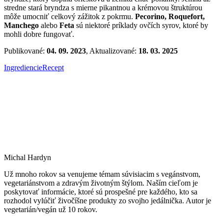
stredne stará bryndza s mierne pikantnou a krémovou štruktúrou
môže umocniť celkový zážitok z pokrmu.
Pecorino, Roquefort,
Manchego
alebo
Feta
sú niektoré príklady ovčích syrov, ktoré by
mohli dobre fungovať.
Publikované:
04. 09. 2023
, Aktualizované:
18. 03. 2025
Ingrediencie
Recept
Michal Hardyn
Už mnoho rokov sa venujeme témam súvisiacim s vegánstvom,
vegetariánstvom a zdravým životným štýlom. Naším cieľom je
poskytovať informácie, ktoré sú prospešné pre každého, kto sa
rozhodol vylúčiť živočíšne produkty zo svojho jedálnička. Autor je
vegetarián/vegán už 10 rokov.