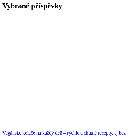
Vybrané příspěvky
Vegánske koláče na každý deň – rýchle a chutné recepty, aj bez