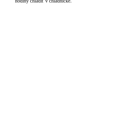
hodiny chladiť v chladničke.