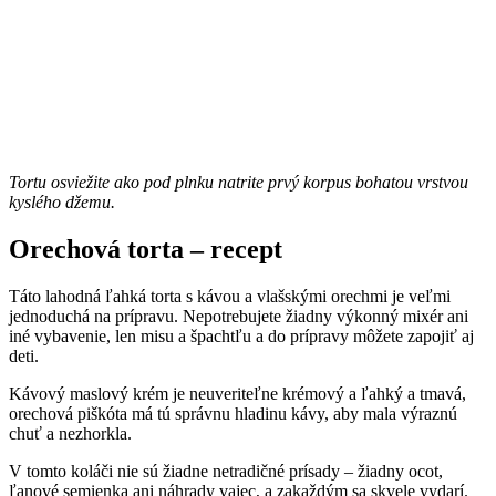
Tortu osviežite ako pod plnku natrite prvý korpus bohatou vrstvou
kyslého džemu.
Orechová torta – recept
Táto lahodná ľahká torta s kávou a vlašskými orechmi je veľmi
jednoduchá na prípravu. Nepotrebujete žiadny výkonný mixér ani
iné vybavenie, len misu a špachtľu a do prípravy môžete zapojiť aj
deti.
Kávový maslový krém je neuveriteľne krémový a ľahký a tmavá,
orechová piškóta má tú správnu hladinu kávy, aby mala výraznú
chuť a nezhorkla.
V tomto koláči nie sú žiadne netradičné prísady – žiadny ocot,
ľanové semienka ani náhrady vajec, a zakaždým sa skvele vydarí.