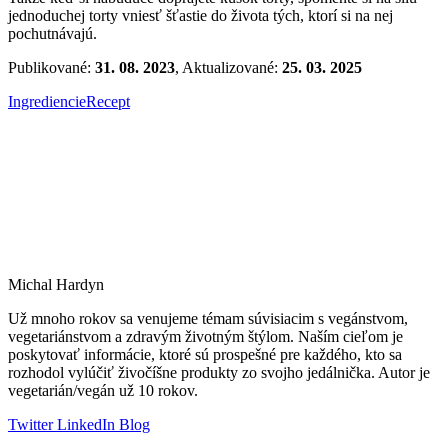
jednoduchej torty vniesť šťastie do života tých, ktorí si na nej
pochutnávajú.
Publikované:
31. 08. 2023
, Aktualizované:
25. 03. 2025
Ingrediencie
Recept
Michal Hardyn
Už mnoho rokov sa venujeme témam súvisiacim s vegánstvom,
vegetariánstvom a zdravým životným štýlom. Naším cieľom je
poskytovať informácie, ktoré sú prospešné pre každého, kto sa
rozhodol vylúčiť živočíšne produkty zo svojho jedálnička. Autor je
vegetarián/vegán už 10 rokov.
Twitter
LinkedIn
Blog