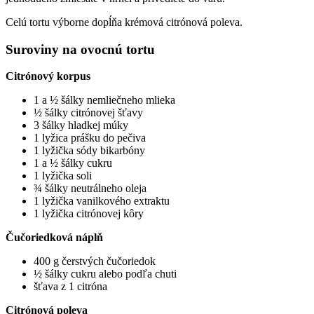
Celú tortu výborne dopĺňa krémová citrónová poleva.
Suroviny na ovocnú tortu
Citrónový korpus
1 a ½ šálky nemliečneho mlieka
½ šálky citrónovej šťavy
3 šálky hladkej múky
1 lyžica prášku do pečiva
1 lyžička sódy bikarbóny
1 a ½ šálky cukru
1 lyžička soli
¾ šálky neutrálneho oleja
1 lyžička vanilkového extraktu
1 lyžička citrónovej kôry
Čučoriedková náplň
400 g čerstvých čučoriedok
½ šálky cukru alebo podľa chuti
šťava z 1 citróna
Citrónová poleva