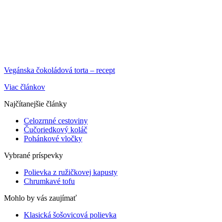
Vegánska čokoládová torta – recept
Viac článkov
Najčítanejšie články
Celozrnné cestoviny
Čučoriedkový koláč
Pohánkové vločky
Vybrané príspevky
Polievka z ružičkovej kapusty
Chrumkavé tofu
Mohlo by vás zaujímať
Klasická šošovicová polievka