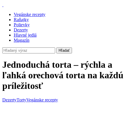
Vegánske recepty
Raňajky
Polievky
Dezerty
Hlavné jedlá
Magazín
Hľadať
Jednoduchá torta – rýchla a
ľahká orechová torta na každú
príležitosť
Dezerty
Torty
Vegánske recepty