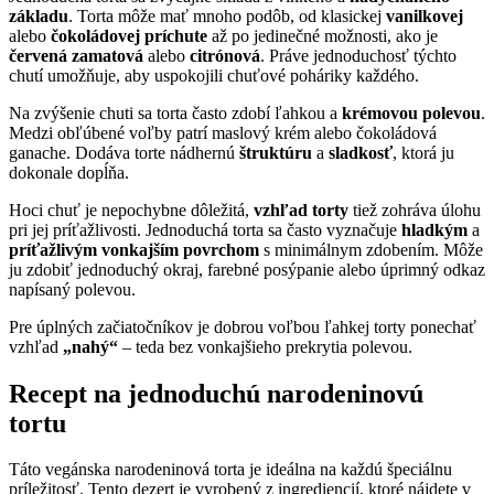
základu
. Torta môže mať mnoho podôb, od klasickej
vanilkovej
alebo
čokoládovej príchute
až po jedinečné možnosti, ako je
červená zamatová
alebo
citrónová
. Práve jednoduchosť týchto
chutí umožňuje, aby uspokojili chuťové poháriky každého.
Na zvýšenie chuti sa torta často zdobí ľahkou a
krémovou polevou
.
Medzi obľúbené voľby patrí maslový krém alebo čokoládová
ganache. Dodáva torte nádhernú
štruktúru
a
sladkosť
, ktorá ju
dokonale dopĺňa.
Hoci chuť je nepochybne dôležitá,
vzhľad torty
tiež zohráva úlohu
pri jej príťažlivosti. Jednoduchá torta sa často vyznačuje
hladkým
a
príťažlivým vonkajším povrchom
s minimálnym zdobením. Môže
ju zdobiť jednoduchý okraj, farebné posýpanie alebo úprimný odkaz
napísaný polevou.
Pre úplných začiatočníkov je dobrou voľbou ľahkej torty ponechať
vzhľad
„nahý“
– teda bez vonkajšieho prekrytia polevou.
Recept na jednoduchú narodeninovú
tortu
Táto vegánska narodeninová torta je ideálna na každú špeciálnu
príležitosť. Tento dezert je vyrobený z ingrediencií, ktoré nájdete v