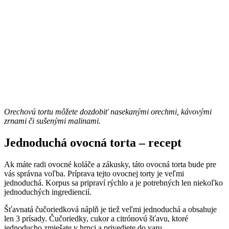
Orechovú tortu môžete dozdobiť nasekanými orechmi, kávovými
zrnami či sušenými malinami.
Jednoduchá ovocná torta – recept
Ak máte radi ovocné koláče a zákusky, táto ovocná torta bude pre
vás správna voľba. Príprava tejto ovocnej torty je veľmi
jednoduchá. Korpus sa pripraví rýchlo a je potrebných len niekoľko
jednoduchých ingrediencií.
Šťavnatá čučoriedková náplň je tiež veľmi jednoduchá a obsahuje
len 3 prísady. Čučoriedky, cukor a citrónovú šťavu, ktoré
jednoducho zmiešate v hrnci a privediete do varu.