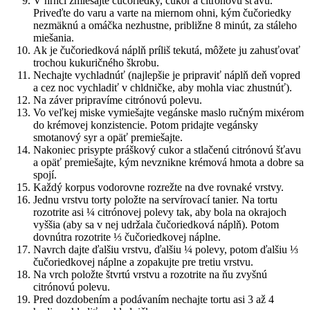
V hrnci zmiešajte čučoriedky, cukor a citrónovú šťavu.
Priveďte do varu a varte na miernom ohni, kým čučoriedky
nezmäknú a omáčka nezhustne, približne 8 minút, za stáleho
miešania.
Ak je čučoriedková náplň príliš tekutá, môžete ju zahusťovať
trochou kukuričného škrobu.
Nechajte vychladnúť (najlepšie je pripraviť náplň deň vopred
a cez noc vychladiť v chldničke, aby mohla viac zhustnúť).
Na záver pripravíme citrónovú polevu.
Vo veľkej miske vymiešajte vegánske maslo ručným mixérom
do krémovej konzistencie. Potom pridajte vegánsky
smotanový syr a opäť premiešajte.
Nakoniec prisypte práškový cukor a stlačenú citrónovú šťavu
a opäť premiešajte, kým nevznikne krémová hmota a dobre sa
spojí.
Každý korpus vodorovne rozrežte na dve rovnaké vrstvy.
Jednu vrstvu torty položte na servírovací tanier. Na tortu
rozotrite asi ¼ citrónovej polevy tak, aby bola na okrajoch
vyššia (aby sa v nej udržala čučoriedková náplň). Potom
dovnútra rozotrite ⅓ čučoriedkovej náplne.
Navrch dajte ďalšiu vrstvu, ďalšiu ¼ polevy, potom ďalšiu ⅓
čučoriedkovej náplne a zopakujte pre tretiu vrstvu.
Na vrch položte štvrtú vrstvu a rozotrite na ňu zvyšnú
citrónovú polevu.
Pred dozdobením a podávaním nechajte tortu asi 3 až 4