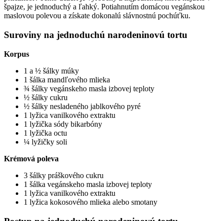
špajze, je jednoduchý a ľahký. Potiahnutím domácou vegánskou
maslovou polevou a získate dokonalú slávnostnú pochúťku.
Suroviny na jednoduchú narodeninovú tortu
Korpus
1 a ½ šálky múky
1 šálka mandľového mlieka
¾ šálky vegánskeho masla izbovej teploty
½ šálky cukru
½ šálky nesladeného jablkového pyré
1 lyžica vanilkového extraktu
1 lyžička sódy bikarbóny
1 lyžička octu
¼ lyžičky soli
Krémová poleva
3 šálky práškového cukru
1 šálka vegánskeho masla izbovej teploty
1 lyžica vanilkového extraktu
1 lyžica kokosového mlieka alebo smotany