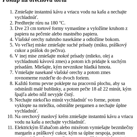
Zmiešajte instantnú kávu a vriacu vodu na kašu a nechajte
vychladnúť.
Predhrejte rúru na 180 °C.
Dve 23 cm tortové formy vymastíme a vyložíme kruhom z
papiera na pečenie alebo mastného papiera.
Vlašské orechy nahrubo nasekáme a odložíme bokom.
Vo veľkej miske zmiešajte suché prísady (múku, práškový
cukor a prášok do pečiva).
V inej mise zmiešajte mokré prísady (mlieko, olej a
vychladnutú kávovú zmes) a potom ich pridajte k suchým
prísadám. Miešajte, kým nevznikne hladká hmota.
Vmiešajte nasekané vlašské orechy a potom zmes
rovnomerne rozdeľte do dvoch foriem.
Každú formu pevne poklepte na pracovnú plochu, aby sa
odstránili malé bublinky, a potom pečte 18 až 22 minút, kým
špajľa alebo nôž nevyjde čistý.
Nechajte niekoľko minút vychladnúť vo forme, potom
vyklopte na mriežku, odstráňte pergamen a nechajte úplne
vychladnúť.
Na orechový maslový krém zmiešajte instantnú kávu a vriacu
vodu na kašu a nechajte vychladnúť.
Elektrickým šľahačom alebo mixérom vymiešajte bezmliečny
margarín a práškový cukor, kým sa úplne nespoja, potom