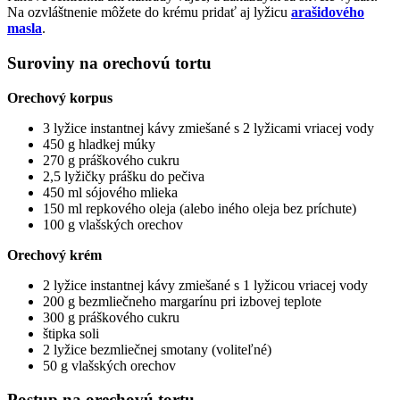
Na ozvláštnenie môžete do krému pridať aj lyžicu
arašidového
masla
.
Suroviny na orechovú tortu
Orechový korpus
3 lyžice instantnej kávy zmiešané s 2 lyžicami vriacej vody
450 g hladkej múky
270 g práškového cukru
2,5 lyžičky prášku do pečiva
450 ml sójového mlieka
150 ml repkového oleja (alebo iného oleja bez príchute)
100 g vlašských orechov
Orechový krém
2 lyžice instantnej kávy zmiešané s 1 lyžicou vriacej vody
200 g bezmliečneho margarínu pri izbovej teplote
300 g práškového cukru
štipka soli
2 lyžice bezmliečnej smotany (voliteľné)
50 g vlašských orechov
Postup na orechovú tortu