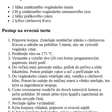
1 šálka zmäknutého vegánskeho masla
230 g zmäknutého vegánskeho smotanového syra
2 šálky práškového cukru
2 lyžice citrónovej šťavy
Postup na ovocnú tortu
Pripravte korpus. Zmiešajte nemliečne mlieko s citrónovou
šťavou a odložte na približne 5 minút, aby ste vytvorili
vegánsky cmar.
Predhrejte rúru na 175 °C.
Vymastite a vyložte dve (20 cm) formy pergamenovým
papierom, ktorý podľ.
Do veľkej misy preosejte múku, prášok do pečiva a sódu
bikarbónu. Potom pridajte cukor a soľ a prešľahajte ich.
Do vegánskeho cmaru vmiešajte olej, vanilku a citrónovú
kôru. Potom ho nalejte do múčnej zmesi a všetko miešajte, len
kým sa ingrediencie nespoja.
Cesto rovnomerne rozdeľte do dvoch tortových foriem a
pečte približne 30 minút alebo kým špajdľa zapichnutá do
stredu nevyjde čistá.
Nechajte úplne vychladnúť.
Kým korpusy chladnú, pripravte si ovocnú náplň.