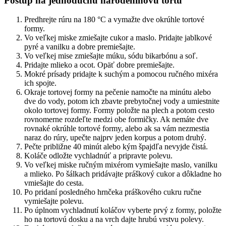
Postup na jednoduchú narodeninovú tortu
Predhrejte rúru na 180 °C a vymažte dve okrúhle tortové
formy.
Vo veľkej miske zmiešajte cukor a maslo. Pridajte jablkové
pyré a vanilku a dobre premiešajte.
Vo veľkej mise zmiešajte múku, sódu bikarbónu a soľ.
Pridajte mlieko a ocot. Opäť dobre premiešajte.
Mokré prísady pridajte k suchým a pomocou ručného mixéra
ich spojte.
Okraje tortovej formy na pečenie namočte na minútu alebo
dve do vody, potom ich zbavte prebytočnej vody a umiestnite
okolo tortovej formy. Formy položte na plech a potom cesto
rovnomerne rozdeľte medzi obe formičky. Ak nemáte dve
rovnaké okrúhle tortové formy, alebo ak sa vám nezmestia
naraz do rúry, upečte najprv jeden korpus a potom druhý.
Pečte približne 40 minút alebo kým špajdľa nevyjde čistá.
Koláče odložte vychladnúť a pripravte polevu.
Vo veľkej miske ručným mixérom vymiešajte maslo, vanilku
a mlieko. Po šálkach pridávajte práškový cukor a dôkladne ho
vmiešajte do cesta.
Po pridaní posledného hrnčeka práškového cukru ručne
vymiešajte polevu.
Po úplnom vychladnutí koláčov vyberte prvý z formy, položte
ho na tortovú dosku a na vrch dajte hrubú vrstvu polevy.