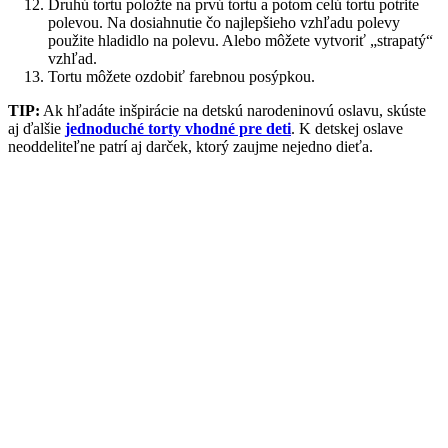
Druhú tortu položte na prvú tortu a potom celú tortu potrite
polevou. Na dosiahnutie čo najlepšieho vzhľadu polevy
použite hladidlo na polevu. Alebo môžete vytvoriť „strapatý“
vzhľad.
Tortu môžete ozdobiť farebnou posýpkou.
TIP:
Ak hľadáte inšpirácie na detskú narodeninovú oslavu, skúste
aj ďalšie
jednoduché torty vhodné pre deti
. K detskej oslave
neoddeliteľne patrí aj darček, ktorý zaujme nejedno dieťa.