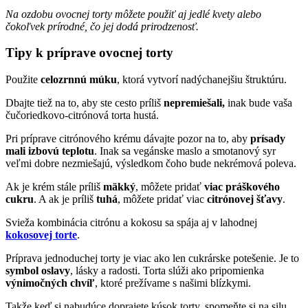
Na ozdobu ovocnej torty môžete použiť aj jedlé kvety alebo
čokoľvek prírodné, čo jej dodá prirodzenosť.
Tipy k príprave ovocnej torty
Použite
celozrnnú múku
, ktorá vytvorí nadýchanejšiu štruktúru.
Dbajte tiež na to, aby ste cesto príliš
nepremiešali,
inak bude vaša
čučoriedkovo-citrónová torta hustá.
Pri príprave citrónového krému dávajte pozor na to, aby
prísady
mali izbovú teplotu
. Inak sa vegánske maslo a smotanový syr
veľmi dobre nezmiešajú, výsledkom čoho bude nekrémová poleva.
Ak je krém stále príliš
mäkký
, môžete pridať
viac práškového
cukru
. A ak je príliš
tuhá
, môžete pridať viac
citrónovej šťavy
.
Svieža kombinácia citrónu a kokosu sa spája aj v lahodnej
kokosovej torte
.
Príprava jednoduchej torty je viac ako len cukrárske potešenie. Je to
symbol oslavy
, lásky a radosti. Torta slúži ako pripomienka
výnimočných chvíľ
, ktoré prežívame s našimi blízkymi.
Takže keď si nabudúce doprajete kúsok torty, spomeňte si na silu