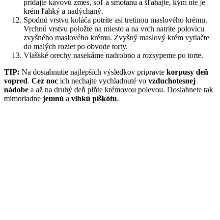
pridajte kávovú zmes, soľ a smotanu a šľahajte, kým nie je
krém ľahký a nadýchaný.
Spodnú vrstvu koláča potrite asi tretinou maslového krému.
Vrchnú vrstvu položte na miesto a na vrch natrite polovicu
zvyšného maslového krému. Zvyšný maslový krém vytlačte
do malých roziet po obvode torty.
Vlašské orechy nasekáme nadrobno a rozsypeme po torte.
TIP:
Na dosiahnutie najlepších výsledkov pripravte
korpusy deň
vopred
.
Cez
noc
ich nechajte vychladnuté vo
vzduchotesnej
nádobe
a až na druhý deň plňte krémovou polevou. Dosiahnete tak
mimoriadne
jemnú
a
vlhkú piškótu
.