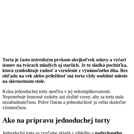
Torta je často ústredným prvkom akejkoľvek oslavy a vyčarí
úsmev na tvárach mladých aj starších. Je to sladká pochúťka,
ktorá symbolizuje radosť a vzrušenie z výnimočného dňa. Bez
ohľadu na vek alebo príležitosť má torta vždy osobitné miesto
na slávnostnom stole.
Krása jednoduchej torty spočíva v jej nekomplikovanosti.
Nepotrebuje honosné ozdoby ani zložité vzory, aby sa torta stala
nezabudnuteľnou. Práve čistota a jednoduchosť ju robia skutočne
výnimočnou.
Ako na prípravu jednoduchej torty
Jednoduchá torta sa zvyčajne skladá z vlhkého a
nadýchaného