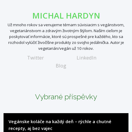
MICHAL HARDYN
Už mnoho rokov sa venujeme témam súvisiacim s vegánstvom,
vegetariánstvom a zdravým životným štýlom. Naším cieľom je
poskytovať informácie, ktoré sú prospešné pre každého, kto sa
rozhodol vylúčiť živočíšne produkty zo svojho jedálnička. Autor je
vegetarián/vegán už 10 rokov.
Twitter
LinkedIn
Blog
Vybrané příspěvky
Vegánske koláče na každý deň – rýchle a chutné
recepty, aj bez vajec