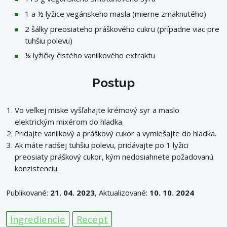
1 a ½ lyžice vegánskeho masla (mierne zmäknutého)
2 šálky preosiateho práškového cukru (prípadne viac pre
tuhšiu polevu)
⅛ lyžičky čistého vanilkového extraktu
Postup
Vo veľkej miske vyšľahajte krémový syr a maslo
elektrickým mixérom do hladka.
Pridajte vanilkový a práškový cukor a vymiešajte do hladka.
Ak máte radšej tuhšiu polevu, pridávajte po 1 lyžici
preosiaty práškový cukor, kým nedosiahnete požadovanú
konzistenciu.
Publikované:
21. 04. 2023
, Aktualizované:
10. 10. 2024
Ingrediencie
Recept