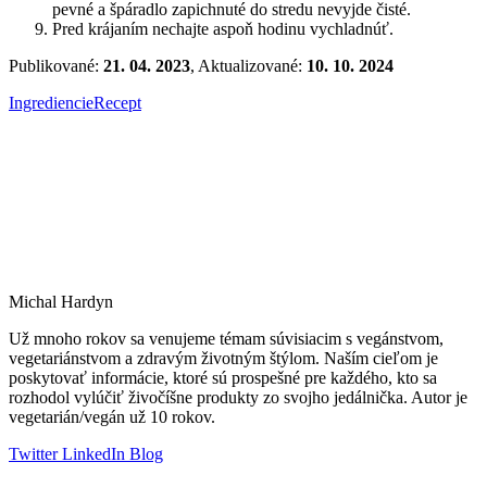
pevné a špáradlo zapichnuté do stredu nevyjde čisté.
Pred krájaním nechajte aspoň hodinu vychladnúť.
Publikované:
21. 04. 2023
, Aktualizované:
10. 10. 2024
Ingrediencie
Recept
Michal Hardyn
Už mnoho rokov sa venujeme témam súvisiacim s vegánstvom,
vegetariánstvom a zdravým životným štýlom. Naším cieľom je
poskytovať informácie, ktoré sú prospešné pre každého, kto sa
rozhodol vylúčiť živočíšne produkty zo svojho jedálnička. Autor je
vegetarián/vegán už 10 rokov.
Twitter
LinkedIn
Blog