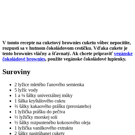
V tomto recepte na cuketový brownies cuketu vôbec nepocítite,
rozpustí sa v hutnom čokoládovom cestíčku. Vďaka cukete je
tento brownies vláčny a šťavnatý. Ak chcete pripraviť
vegánske
čokoládové brownies
, použite vegánske čokoládové lupienky.
Suroviny
2 lyžice mletého ľanového semienka
5 lyžíc vody
1 a ¼ šálky univerzálnej múky
1 šálka kryštálového cukru
⅔ šálky kakaového prášku (preosiateho)
1 lyžička prášku do pečiva
½ lyžičky morskej soli
½ šálky rozpusteného kokosového oleja
1 lyžička vanilkového extraktu
2 šálky nastrúhanej cukety