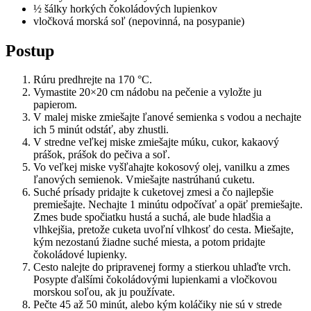
½ šálky horkých čokoládových lupienkov
vločková morská soľ (nepovinná, na posypanie)
Postup
Rúru predhrejte na 170 °C.
Vymastite 20×20 cm nádobu na pečenie a vyložte ju
papierom.
V malej miske zmiešajte ľanové semienka s vodou a nechajte
ich 5 minút odstáť, aby zhustli.
V stredne veľkej miske zmiešajte múku, cukor, kakaový
prášok, prášok do pečiva a soľ.
Vo veľkej miske vyšľahajte kokosový olej, vanilku a zmes
ľanových semienok. Vmiešajte nastrúhanú cuketu.
Suché prísady pridajte k cuketovej zmesi a čo najlepšie
premiešajte. Nechajte 1 minútu odpočívať a opäť premiešajte.
Zmes bude spočiatku hustá a suchá, ale bude hladšia a
vlhkejšia, pretože cuketa uvoľní vlhkosť do cesta. Miešajte,
kým nezostanú žiadne suché miesta, a potom pridajte
čokoládové lupienky.
Cesto nalejte do pripravenej formy a stierkou uhlaďte vrch.
Posypte ďalšími čokoládovými lupienkami a vločkovou
morskou soľou, ak ju používate.
Pečte 45 až 50 minút, alebo kým koláčiky nie sú v strede