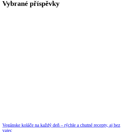
Vybrané příspěvky
Vegánske koláče na každý deň – rýchle a chutné recepty, aj bez
vajec