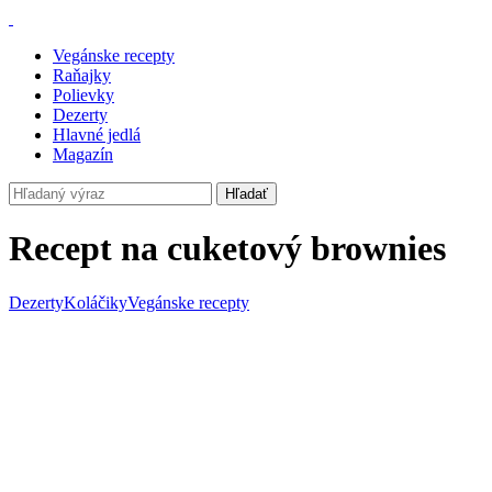
Vegánske recepty
Raňajky
Polievky
Dezerty
Hlavné jedlá
Magazín
Hľadať
Recept na cuketový brownies
Dezerty
Koláčiky
Vegánske recepty